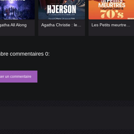
=13]
[/catlist]
[catlist=13]
[/catlist]
[catlist=13]
[/catlist]
atha All Along
Agatha Christie : les enquêtes de Hjerson
Les Petits meurtres d'Agatha Christie
=12]
[/catlist]
[catlist=12]
[/catlist]
[catlist=12]
[/catlist]
bre commentaires 0:
ser un commentaire