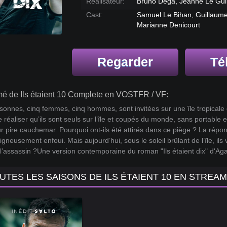
Réalisateur:
Bruno Dega, Jeanne Le Gui
Cast:
Samuel Le Bihan, Guillaum
Marianne Denicourt
Regarder
Té
é de Ils étaient 10 Complete en VOSTFR / VF:
sonnes, cinq femmes, cinq hommes, sont invitées sur une île tropicale dé
te réaliser qu’ils sont seuls sur l’île et coupés du monde, sans portable
ur pire cauchemar. Pourquoi ont-ils été attirés dans ce piège ? La répo
igneusement enfoui. Mais aujourd’hui, sous le soleil brûlant de l’île, ils v
 l’assassin ?Une version contemporaine du roman "Ils étaient dix" d'Aga
UTES LES SAISONS DE ILS ÉTAIENT 10 EN STREA