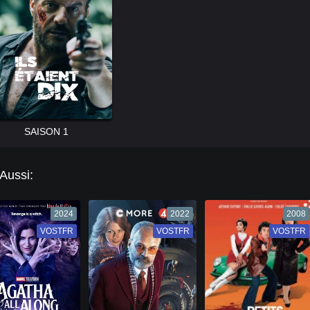
SAISON 1
 Aussi:
2024
2022
2008
VOSTFR
VF
VOSTFR
VF
VOSTFR
VF