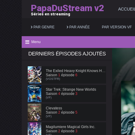
PapaDuStream v2
ACCUEI
Séries en streaming
PAR GENRE
PAR ANNÉE
PAR VERSION VF
Menu
DERNIERS ÉPISODES AJOUTÉS
Action
2025
Documentaire
Animation
2024
Drame
The Exiled Heavy Knight Knows How to Game the System
Saison
1
épisode
6
Aventure
2023
Famille
(VOSTFR)
Biopic
2022
Fantastique
Star Trek: Strange New Worlds
Saison
4
épisode
3
(VF)
Comédie
2021
Guerre
Clevatess
Saison
2
épisode
5
(VF)
Magilumiere Magical Girls Inc.
Saison
2
épisode
3
(VF)