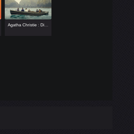
[catlist=13]
[/catlist]
Agatha Christie : Dix Petits Nègres
[catlist=12]
[/catlist]