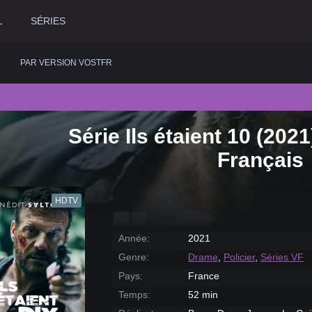
L
SÉRIES
PAR VERSION VOSTFR
Série Ils étaient 10 (202
2020
Historique
2015
Romance
2
Français
2019
Horreur
2014
Science fiction
2
2018
Judiciaire
2013
Thriller
2
HDTV
2017
Musical
2012
Western
2
2016
Policier
2011
2
Année:
2021
Genre:
Drame
,
Policier
,
Séries VF
Pays:
France
Temps:
52 min