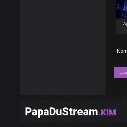
[catlist
Ag
[catlist
Nom
Lais
PapaDuStream
.KIM