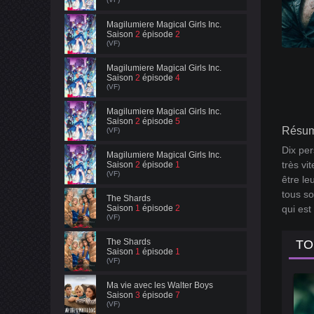
Magilumiere Magical Girls Inc.
Saison
2
épisode
2
(VF)
Magilumiere Magical Girls Inc.
Saison
2
épisode
4
(VF)
Magilumiere Magical Girls Inc.
Saison
2
épisode
5
Résum
(VF)
Dix per
Magilumiere Magical Girls Inc.
très vi
Saison
2
épisode
1
(VF)
être le
tous so
The Shards
Saison
1
épisode
2
qui est
(VF)
The Shards
TO
Saison
1
épisode
1
(VF)
Ma vie avec les Walter Boys
Saison
3
épisode
7
(VF)