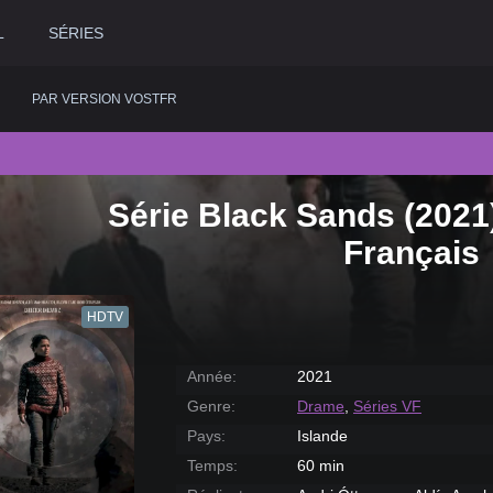
L
SÉRIES
PAR VERSION VOSTFR
Série Black Sands (2021
2020
Historique
2015
Romance
2
Français
2019
Horreur
2014
Science fiction
2
2018
Judiciaire
2013
Thriller
2
HDTV
2017
Musical
2012
Western
2
2016
Policier
2011
2
Année:
2021
Genre:
Drame
,
Séries VF
Pays:
Islande
Temps:
60 min