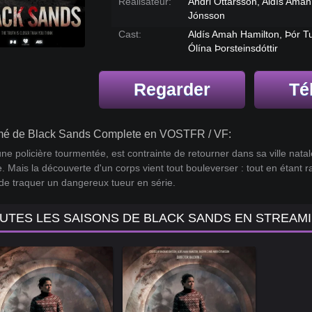
Réalisateur:
Andri Óttarsson, Aldís Ama
Jónsson
Cast:
Aldís Amah Hamilton, Þór Tu
Ólína Þorsteinsdóttir
Regarder
Té
é de Black Sands Complete en VOSTFR / VF:
une policière tourmentée, est contrainte de retourner dans sa ville natal
. Mais la découverte d'un corps vient tout bouleverser : tout en étant r
de traquer un dangereux tueur en série.
UTES LES SAISONS DE BLACK SANDS EN STREAM