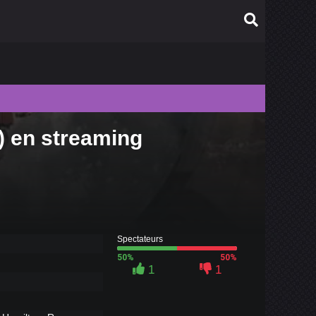
) en streaming
010
009
008
007
006
Spectateurs
50%
50%
1
1