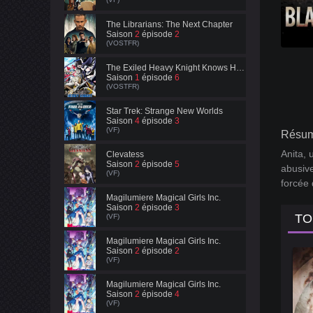
The Librarians: The Next Chapter
Saison
2
épisode
2
(VOSTFR)
The Exiled Heavy Knight Knows How to Game the System
Saison
1
épisode
6
(VOSTFR)
Star Trek: Strange New Worlds
Saison
4
épisode
3
(VF)
Résum
Anita, 
Clevatess
Saison
2
épisode
5
abusive
(VF)
forcée 
Magilumiere Magical Girls Inc.
Saison
2
épisode
3
TO
(VF)
Magilumiere Magical Girls Inc.
Saison
2
épisode
2
(VF)
Magilumiere Magical Girls Inc.
Saison
2
épisode
4
(VF)