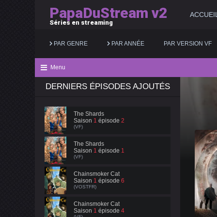
PapaDuStream v2
ACCUEI
Séries en streaming
PAR GENRE
PAR ANNÉE
PAR VERSION VF
Menu
DERNIERS ÉPISODES AJOUTÉS
Action
2025
Documentaire
Animation
2024
Drame
The Shards
Saison
1
épisode
2
Aventure
2023
Famille
(VF)
Biopic
2022
Fantastique
The Shards
Saison
1
épisode
1
(VF)
Comédie
2021
Guerre
Chainsmoker Cat
Saison
1
épisode
6
(VOSTFR)
Chainsmoker Cat
Saison
1
épisode
4
(VF)