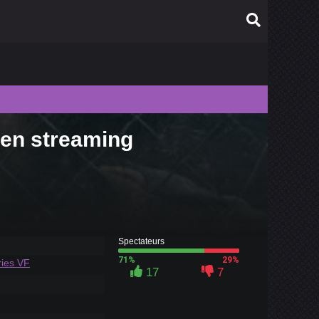
 en streaming
010
009
008
007
006
Spectateurs
71%
29%
ries VF
17
7