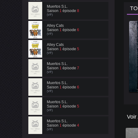
Muertos S.L.
TO
Saison
1
épisode
8
(VF)
Alley Cats
Saison
1
épisode
6
(VF)
Alley Cats
Saison
1
épisode
5
(VF)
Muertos S.L.
Saison
1
épisode
7
(VF)
Muertos S.L.
Saison
1
épisode
6
(VF)
Muertos S.L.
Saison
1
épisode
5
(VF)
Voir
Muertos S.L.
Saison
1
épisode
4
(VF)