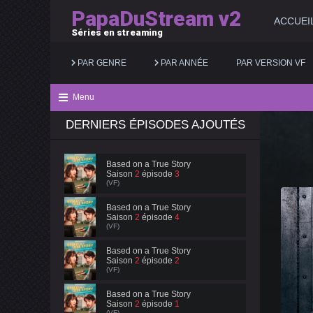
PapaDuStream v2
ACCUEI
Séries en streaming
PAR GENRE
PAR ANNÉE
PAR VERSION VF
Menu
DERNIERS ÉPISODES AJOUTÉS
Action
2025
Documentaire
Animation
2024
Drame
Based on a True Story
Saison
2
épisode
3
Aventure
2023
Famille
(VF)
Biopic
2022
Fantastique
Based on a True Story
Saison
2
épisode
4
(VF)
Comédie
2021
Guerre
Based on a True Story
Saison
2
épisode
2
(VF)
Based on a True Story
Saison
2
épisode
1
(VF)