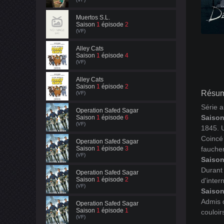
Muertos S.L.
Saison
1
épisode
2
(VF)
Alley Cats
Saison
1
épisode
4
(VF)
Alley Cats
Saison
1
épisode
2
Résum
(VF)
Série a
Operation Safed Sagar
Saison
Saison
1
épisode
6
(VF)
1845. 
Coincé 
Operation Safed Sagar
Saison
1
épisode
3
faucher
(VF)
Saison
Durant
Operation Safed Sagar
Saison
1
épisode
2
d'inter
(VF)
Saison 
Admis d
Operation Safed Sagar
Saison
1
épisode
1
couloir
(VF)