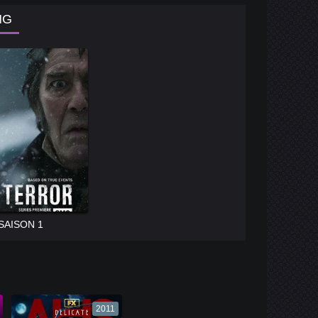
NG
SAISON 1
2011