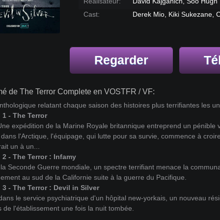
Réalisateur:
David Kajganich, Soo Hugh
Cast:
Derek Mio, Kiki Sukezane, C
Regarder
Té
é de The Terror Complete en VOSTFR / VF:
nthologique relatant chaque saison des histoires plus terrifiantes les un
 1 - The Terror
Une expédition de la Marine Royale britannique entreprend un pénible
dans l'Arctique, l'équipage, qui lutte pour sa survie, commence à croir
ait un à un...
 2 - The Terror : Infamy
 la Seconde Guerre mondiale, un spectre terrifiant menace la commu
nement au sud de la Californie suite à la guerre du Pacifique.
3 - The Terror : Devil in Silver
ans le service psychiatrique d'un hôpital new-yorkais, un nouveau rés
s de l'établissement une fois la nuit tombée.