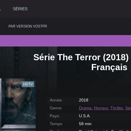
L
SÉRIES
PAR VERSION VOSTFR
Série The Terror (2018)
2020
Historique
2015
Romance
2
Français
2019
Horreur
2014
Science fiction
2
2018
Judiciaire
2013
Thriller
2
HDTV
2017
Musical
2012
Western
2
2016
Policier
2011
2
Année:
2018
Genre:
Drame
,
Horreur
,
Thriller
,
Sé
Pays:
U.S.A.
Temps:
58 min