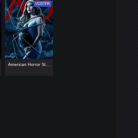
VOSTFR
VF
[catlist=13]
[/catlist]
American Horror Story
[catlist=12]
[/catlist]