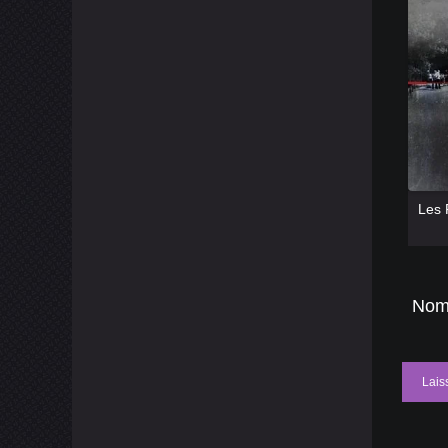
[catlist
[catlist
Nom
Lais