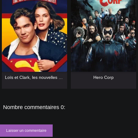
[catlist=13]
[/catlist] [catlist=12]
[/catlist]
[catlist=13]
[/catlist] [catlist=12]
[/catlist]
Loïs et Clark, les nouvelles aventures de Superman
Hero Corp
Nombre commentaires 0:
Laisser un commentaire