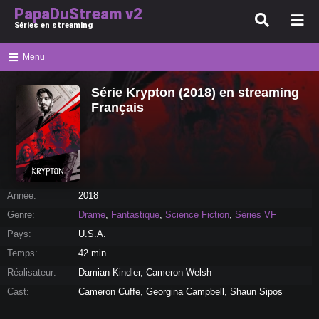
PapaDuStream v2
Séries en streaming
Menu
Série Krypton (2018) en streaming
Français
Année:
2018
Genre:
Drame
,
Fantastique
,
Science Fiction
,
Séries VF
Pays:
U.S.A.
Temps:
42 min
Réalisateur:
Damian Kindler, Cameron Welsh
Cast:
Cameron Cuffe, Georgina Campbell, Shaun Sipos