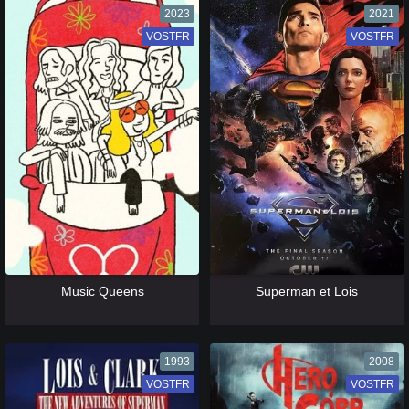
2023
2021
VOSTFR
VF
VOSTFR
VF
[catlist=13]
[/catlist] [catlist=12]
[/catlist]
[catlist=13]
[/catlist] [catlist=12]
[/catlist]
Music Queens
Superman et Lois
1993
2008
VOSTFR
VF
VOSTFR
VF