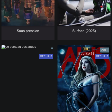
[catlist=13]
[/catlist] [catlist=12]
[/catlist]
[catlist=13]
[/catlist] [catlist=12]
[/catlist]
Sous pression
Surface (2025)
2011
VOSTFR
VF
VOSTFR
VF