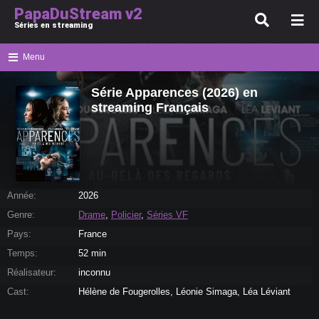
PapaDuStream v2
Séries en streaming
Menu
Série Apparences (2026) en
streaming Français
Année:
2026
Genre:
Drame
,
Policier
,
Séries VF
Pays:
France
Temps:
52 min
Réalisateur:
inconnu
Cast:
Hélène de Fougerolles, Léonie Simaga, Léa Léviant