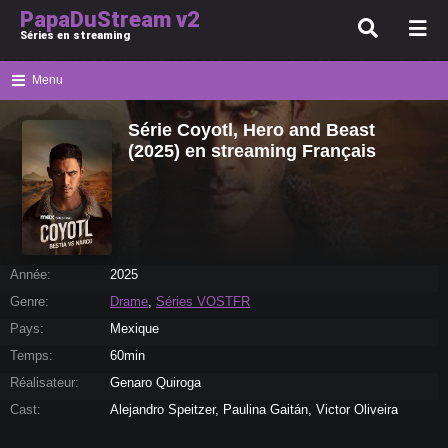
PapaDuStream v2
Séries en streaming
Menu
Série Coyotl, Hero and Beast
(2025) en streaming Français
Année:
2025
Genre:
Drame
,
Séries VOSTFR
Pays:
Mexique
Temps:
60min
Réalisateur:
Genaro Quiroga
Cast:
Alejandro Speitzer, Paulina Gaitán, Victor Oliveira