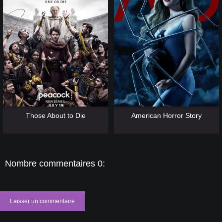
[catlist=13]
[/catlist] [catlist=12]
[/catlist]
[catlist=13]
[/catlist] [catlist=12]
[/catlist]
Those About to Die
American Horror Story
Nombre commentaires 0:
Laisser un commentaire