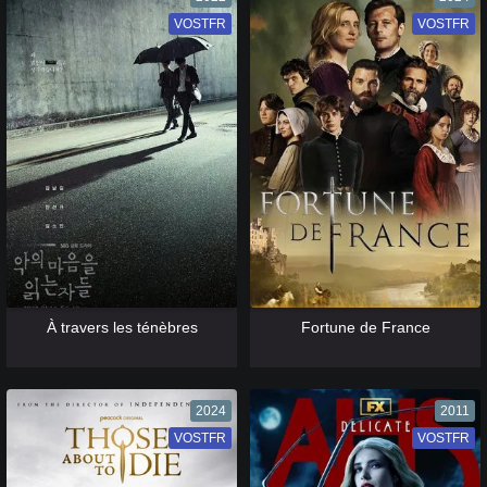
VOSTFR
VF
VOSTFR
VF
[catlist=13]
[/catlist] [catlist=12]
[/catlist]
[catlist=13]
[/catlist] [catlist=12]
[/catlist]
À travers les ténèbres
Fortune de France
2024
2011
VOSTFR
VF
VOSTFR
VF