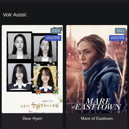
Voir Aussi:
2024
2021
VOSTFR
VF
VOSTFR
VF
[catlist=13]
[/catlist] [catlist=12]
[/catlist]
[catlist=13]
[/catlist] [catlist=12]
[/catlist]
Dear Hyeri
Mare of Easttown