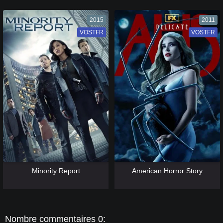
2015
2011
VOSTFR
VF
VOSTFR
VF
[catlist=13]
[/catlist] [catlist=12]
[/catlist]
[catlist=13]
[/catlist] [catlist=12]
[/catlist]
Minority Report
American Horror Story
Nombre commentaires 0: