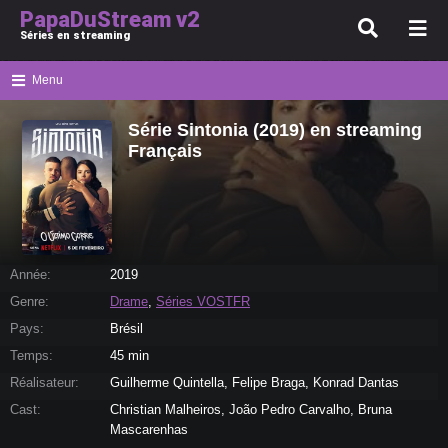
PapaDuStream v2
Séries en streaming
Menu
Série Sintonia (2019) en streaming
Français
Année:
2019
Genre:
Drame
,
Séries VOSTFR
Pays:
Brésil
Temps:
45 min
Réalisateur:
Guilherme Quintella, Felipe Braga, Konrad Dantas
Cast:
Christian Malheiros, João Pedro Carvalho, Bruna
Mascarenhas