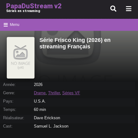
PapaDuStream v2
Séries en streaming
Menu
Série Frisco King (2026) en
streaming Français
Année:
2026
Genre:
Drame
,
Thriller
,
Séries VF
Pays:
U.S.A.
Temps:
60 min
Réalisateur:
Dave Erickson
Cast:
Samuel L. Jackson