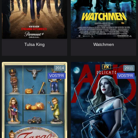
[catlist=13]
[/catlist] [catlist=12]
[/catlist]
[catlist=13]
[/catlist] [catlist=12]
[/catlist]
Tulsa King
Watchmen
2014
2011
VOSTFR
VF
VOSTFR
VF