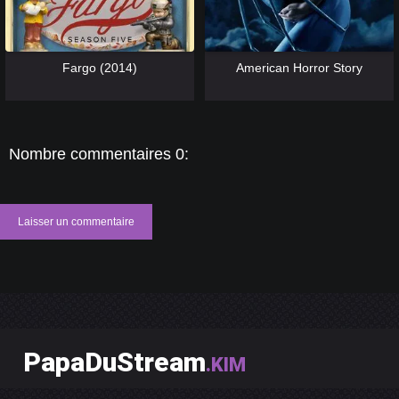
[catlist=13]
[/catlist] [catlist=12]
[/catlist]
[catlist=13]
[/catlist] [catlist=12]
[/catlist]
Fargo (2014)
American Horror Story
Nombre commentaires 0:
Laisser un commentaire
PapaDuStream
.KIM