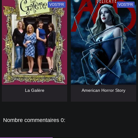
VOSTFR
VF
VOSTFR
VF
[catlist=13]
[/catlist] [catlist=12]
[/catlist]
[catlist=13]
[/catlist] [catlist=12]
[/catlist]
La Galère
American Horror Story
Nombre commentaires 0: