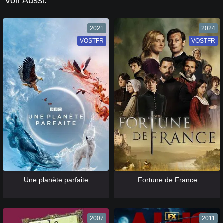
Voir Aussi:
2021
2024
VOSTFR
VF
VOSTFR
VF
[catlist=13]
[/catlist] [catlist=12]
[/catlist]
[catlist=13]
[/catlist] [catlist=12]
[/catlist]
Une planète parfaite
Fortune de France
2007
2011