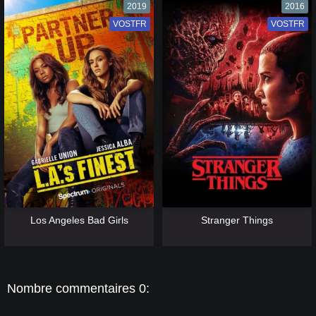
2019
2016
VOSTFR
VF
VOSTFR
VF
[catlist=13]
[/catlist] [catlist=12]
[/catlist]
[catlist=13]
[/catlist] [catlist=12]
[/catlist]
Los Angeles Bad Girls
Stranger Things
Nombre commentaires 0: