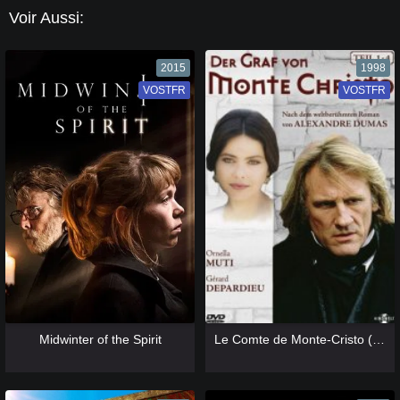
Voir Aussi:
2015
1998
VOSTFR
VF
VOSTFR
VF
[catlist=13]
[/catlist] [catlist=12]
[/catlist]
[catlist=13]
[/catlist] [catlist=12]
[/catlist]
Midwinter of the Spirit
Le Comte de Monte-Cristo (1998)