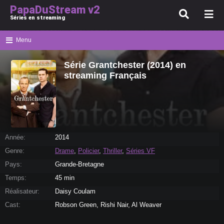
PapaDuStream v2
Séries en streaming
Menu
Série Grantchester (2014) en
streaming Français
Année:
2014
Genre:
Drame
,
Policier
,
Thriller
,
Séries VF
Pays:
Grande-Bretagne
Temps:
45 min
Réalisateur:
Daisy Coulam
Cast:
Robson Green, Rishi Nair, Al Weaver