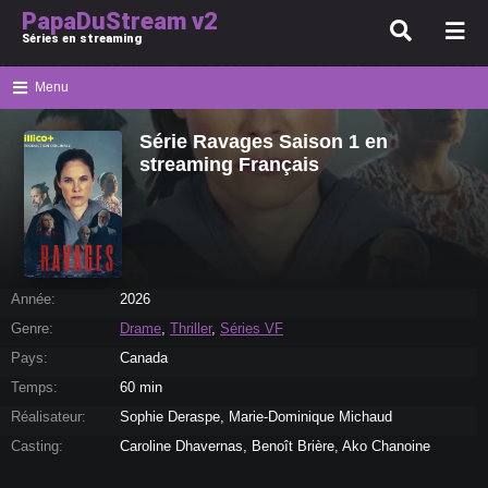
PapaDuStream v2
Séries en streaming
Menu
Série Ravages Saison 1 en
streaming Français
Année:
2026
Genre:
Drame
,
Thriller
,
Séries VF
Pays:
Canada
Temps:
60 min
Réalisateur:
Sophie Deraspe, Marie-Dominique Michaud
Casting:
Caroline Dhavernas, Benoît Brière, Ako Chanoine