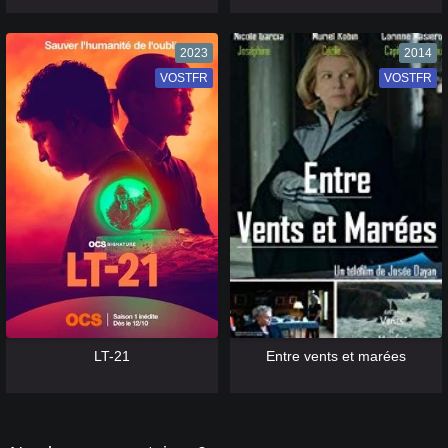
2023
2014
VOSTFR
VF
VOSTFR
VF
[catlist=13]
[/catlist] [catlist=12]
[/catlist]
[catlist=13]
[/catlist] [catlist=12]
[/catlist]
LT-21
Entre vents et marées