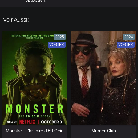
SAISON 1
Voir Aussi:
2025
2024
VOSTFR
VF
VOSTFR
VF
[catlist=13]
[/catlist] [catlist=12]
[/catlist]
[catlist=13]
[/catlist] [catlist=12]
[/catlist]
Monstre : L'histoire d'Ed Gein
Murder Club