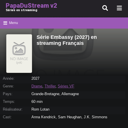
PapaDuStream v2
Séries en streaming
Menu
Série Embassy (2027) en
streaming Français
Année:
2027
Genre:
Drame
,
Thriller
,
Séries VF
Pays:
Grande-Bretagne, Allemagne
Temps:
60 min
Réalisateur:
Rom Lotan
Cast:
Anna Kendrick, Sam Heughan, J.K. Simmons