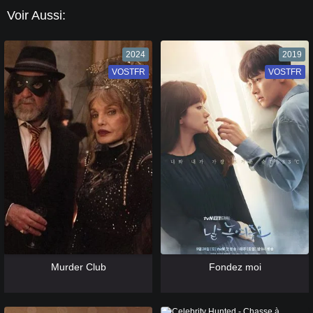
Voir Aussi:
2024
2019
VOSTFR
VF
VOSTFR
VF
[catlist=13]
[/catlist] [catlist=12]
[/catlist]
[catlist=13]
[/catlist] [catlist=12]
[/catlist]
Murder Club
Fondez moi