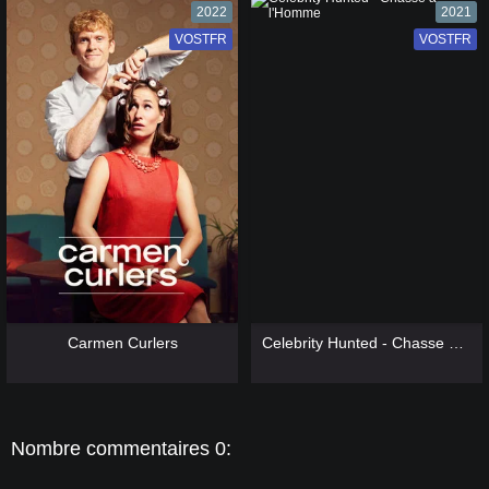
2022
2021
VOSTFR
VF
VOSTFR
VF
[catlist=13]
[/catlist] [catlist=12]
[/catlist]
[catlist=13]
[/catlist] [catlist=12]
[/catlist]
Carmen Curlers
Celebrity Hunted - Chasse à l'Homme
Nombre commentaires 0: