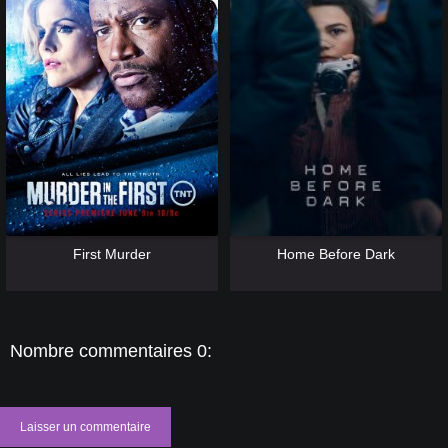
[catlist=13]
[/catlist] [catlist=12]
[/catlist]
[catlist=13]
[/catlist] [catlist=12]
[/catlist]
First Murder
Home Before Dark
Nombre commentaires 0:
Laisser un commentaire