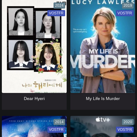
2024
2019
VOSTFR
VF
VOSTFR
VF
[catlist=13]
[/catlist] [catlist=12]
[/catlist]
[catlist=13]
[/catlist] [catlist=12]
[/catlist]
Dear Hyeri
My Life Is Murder
2014
2020
VOSTFR
VF
VOSTFR
VF