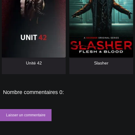
[catlist=13]
[/catlist] [catlist=12]
[/catlist]
[catlist=13]
[/catlist] [catlist=12]
[/catlist]
Unité 42
Slasher
Nombre commentaires 0:
Laisser un commentaire