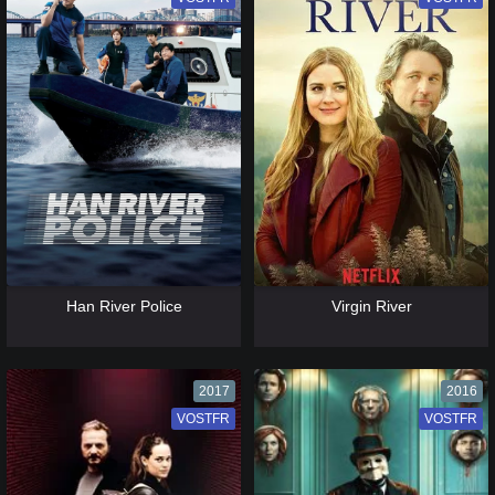
[catlist=13]
[/catlist] [catlist=12]
[/catlist]
[catlist=13]
[/catlist] [catlist=12]
[/catlist]
Han River Police
Virgin River
2017
2016
VOSTFR
VF
VOSTFR
VF