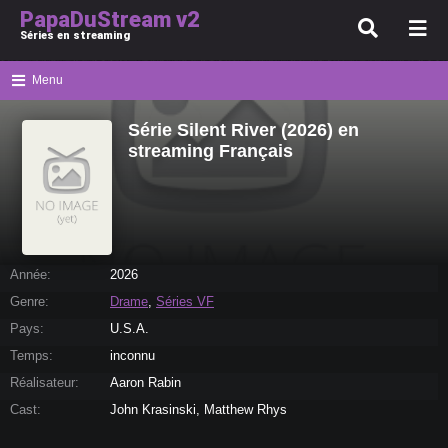
PapaDuStream v2
Séries en streaming
Menu
Série Silent River (2026) en
streaming Français
Année:
2026
Genre:
Drame
,
Séries VF
Pays:
U.S.A.
Temps:
inconnu
Réalisateur:
Aaron Rabin
Cast:
John Krasinski, Matthew Rhys