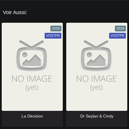
Voir Aussi:
2026
2026
VOSTFR
VF
VOSTFR
VF
[catlist=13]
[/catlist] [catlist=12]
[/catlist]
[catlist=13]
[/catlist] [catlist=12]
[/catlist]
La Décision
Dr Seylan & Cindy