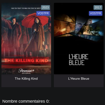
2023
2017
VOSTFR
VF
VOSTFR
VF
[catlist=13]
[/catlist] [catlist=12]
[/catlist]
[catlist=13]
[/catlist] [catlist=12]
[/catlist]
The Killing Kind
L'Heure Bleue
Nombre commentaires 0: