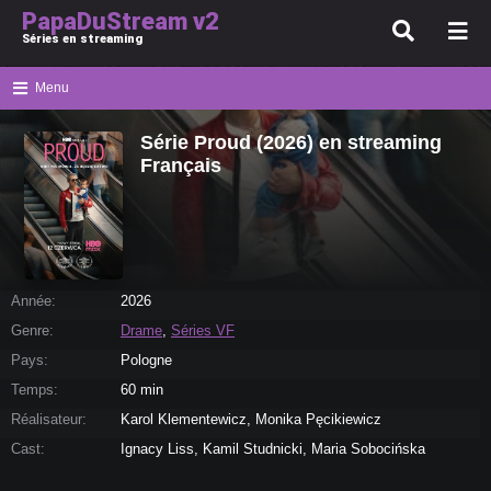
PapaDuStream v2
Séries en streaming
Menu
Série Proud (2026) en streaming
Français
Année:
2026
Genre:
Drame
,
Séries VF
Pays:
Pologne
Temps:
60 min
Réalisateur:
Karol Klementewicz, Monika Pęcikiewicz
Cast:
Ignacy Liss, Kamil Studnicki, Maria Sobocińska