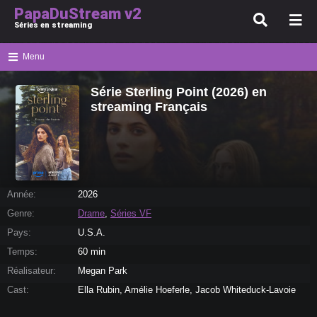
PapaDuStream v2
Séries en streaming
Menu
Série Sterling Point (2026) en
streaming Français
Année:
2026
Genre:
Drame
,
Séries VF
Pays:
U.S.A.
Temps:
60 min
Réalisateur:
Megan Park
Cast:
Ella Rubin, Amélie Hoeferle, Jacob Whiteduck-Lavoie