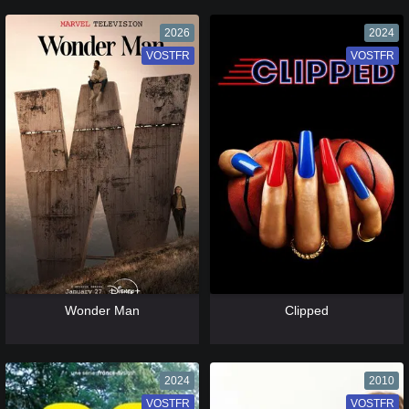
2026
2024
VOSTFR
VF
VOSTFR
VF
[catlist=13]
[/catlist] [catlist=12]
[/catlist]
[catlist=13]
[/catlist] [catlist=12]
[/catlist]
Wonder Man
Clipped
2024
2010
VOSTFR
VF
VOSTFR
VF