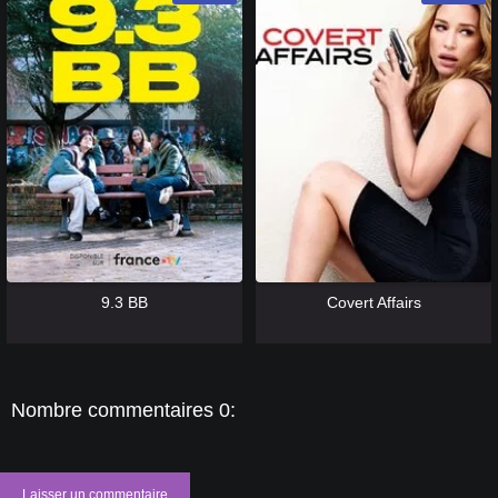
[catlist=13]
[/catlist] [catlist=12]
[/catlist]
[catlist=13]
[/catlist] [catlist=12]
[/catlist]
9.3 BB
Covert Affairs
Nombre commentaires 0:
Laisser un commentaire