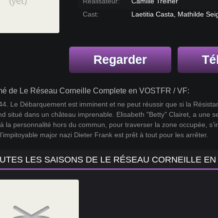
Réalisateur:
Camille Treiner
Cast:
Laetitia Casta, Mathilde Seig
Regarder
Té
é de Le Réseau Corneille Complete en VOSTFR / VF:
4. Le Débarquement est imminent et ne peut réussir que si la Résistanc
nd situé dans un château imprenable. Elisabeth "Betty" Clairet, a u
, à la personnalité hors du commun, pour traverser la zone occupée, s’infi
 l’impitoyable major nazi Dieter Frank est prêt à tout pour les arrêter.
UTES LES SAISONS DE LE RÉSEAU CORNEILLE E