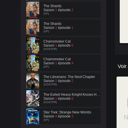
The Shards
Saison
1
épisode
2
(VF)
The Shards
Saison
1
épisode
1
(VF)
Chainsmoker Cat
Saison
1
épisode
6
(VOSTFR)
Chainsmoker Cat
Saison
1
épisode
4
Voir
(VF)
The Librarians: The Next Chapter
Saison
2
épisode
2
(VOSTFR)
The Exiled Heavy Knight Knows How to Game the System
Saison
1
épisode
6
(VOSTFR)
Star Trek: Strange New Worlds
Saison
4
épisode
3
(VF)