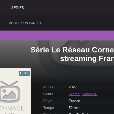
L
SÉRIES
PAR VERSION VOSTFR
Série Le Réseau Cornei
2020
Historique
2015
Romance
2
streaming Fra
2019
Horreur
2014
Science fiction
2
2018
Judiciaire
2013
Thriller
2
HDTV
2017
Musical
2012
Western
2
2016
Policier
2011
2
Année:
2027
Genre:
Drame
,
Séries VF
Pays:
France
Temps:
52 min