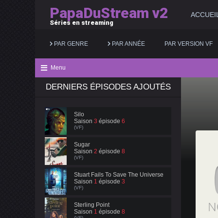
PapaDuStream v2
ACCUEI
Séries en streaming
PAR GENRE
PAR ANNÉE
PAR VERSION VF
Menu
DERNIERS ÉPISODES AJOUTÉS
Action
2025
Documentaire
Animation
2024
Drame
Silo
Saison
3
épisode
6
Aventure
2023
Famille
(VF)
Biopic
2022
Fantastique
Sugar
Saison
2
épisode
8
(VF)
Comédie
2021
Guerre
Stuart Fails To Save The Universe
Saison
1
épisode
3
(VF)
Sterling Point
Saison
1
épisode
8
(VF)