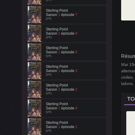
Sterling Point
Saison
1
épisode
7
(VF)
Sterling Point
Saison
1
épisode
6
(VF)
Sterling Point
Saison
1
épisode
5
Résum
(VF)
Mai 194
Sterling Point
allema
Saison
1
épisode
3
(VF)
civiles
talons,
Sterling Point
Saison
1
épisode
2
(VF)
TO
Sterling Point
Saison
1
épisode
4
(VF)
Sterling Point
Saison
1
épisode
1
(VF)