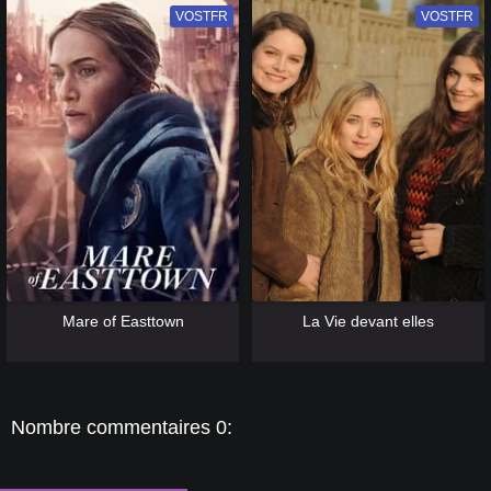
VOSTFR
VF
VOSTFR
VF
[catlist=13]
[/catlist] [catlist=12]
[/catlist]
[catlist=13]
[/catlist] [catlist=12]
[/catlist]
Mare of Easttown
La Vie devant elles
Nombre commentaires 0: