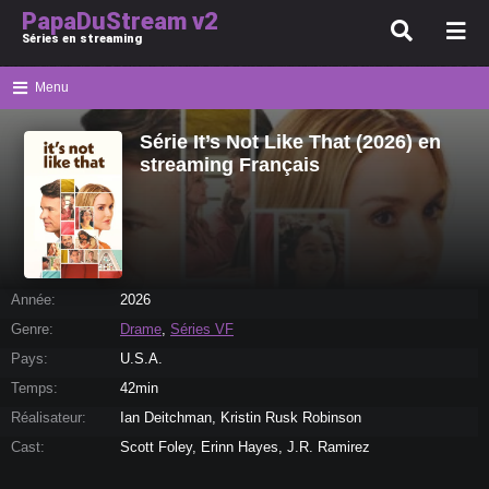
PapaDuStream v2
Séries en streaming
Menu
Série It’s Not Like That (2026) en
streaming Français
Année:
2026
Genre:
Drame
,
Séries VF
Pays:
U.S.A.
Temps:
42min
Réalisateur:
Ian Deitchman, Kristin Rusk Robinson
Cast:
Scott Foley, Erinn Hayes, J.R. Ramirez