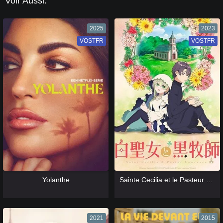
Voir Aussi:
2025
2023
VOSTFR
VF
VOSTFR
VF
[catlist=13]
[/catlist] [catlist=12]
[/catlist]
[catlist=13]
[/catlist] [catlist=12]
[/catlist]
Yolanthe
Sainte Cecilia et le Pasteur Lawrence
2021
2015