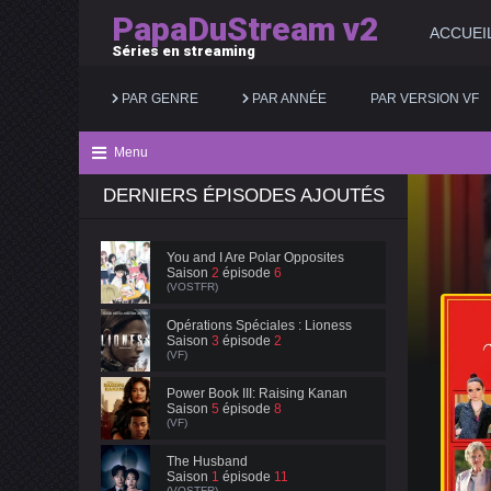
PapaDuStream v2
ACCUEI
Séries en streaming
PAR GENRE
PAR ANNÉE
PAR VERSION VF
Menu
DERNIERS ÉPISODES AJOUTÉS
Action
2025
Documentaire
Animation
2024
Drame
You and I Are Polar Opposites
Saison
2
épisode
6
Aventure
2023
Famille
(VOSTFR)
Biopic
2022
Fantastique
Opérations Spéciales : Lioness
Saison
3
épisode
2
(VF)
Comédie
2021
Guerre
Power Book III: Raising Kanan
Saison
5
épisode
8
(VF)
The Husband
Saison
1
épisode
11
(VOSTFR)