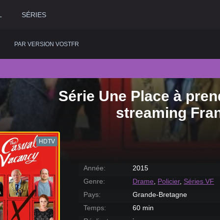
L
SÉRIES
PAR VERSION VOSTFR
Série Une Place à pren
2020
Historique
2015
Romance
2
streaming Fra
2019
Horreur
2014
Science fiction
2
2018
Judiciaire
2013
Thriller
2
HDTV
2017
Musical
2012
Western
2
2016
Policier
2011
2
Année:
2015
Genre:
Drame
,
Policier
,
Séries VF
Pays:
Grande-Bretagne
Temps:
60 min