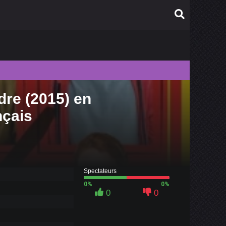
dre (2015) en
010
nçais
009
008
007
006
Spectateurs
0%
0%
0
0