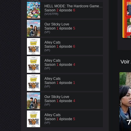
HELL MODE: The Hardcore Gamer Dominates in Another World with Garbage Balancing
Saison
2
épisode
6
(VOSTFR)
Our Sticky Love
Saison
1
épisode
5
(VF)
Alley Cats
Saison
1
épisode
6
(VF)
Alley Cats
Voir
Saison
1
épisode
4
(VF)
Alley Cats
Saison
1
épisode
1
(VF)
Our Sticky Love
Saison
1
épisode
4
(VF)
Alley Cats
Saison
1
épisode
5
(VF)