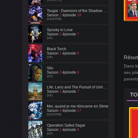
Tsugai - Daemons of the Shadow Realm
Saison
1
épisode
18
(VOSTFR)
Spooky in Love
Saison
1
épisode
7
(VF)
Black Torch
Saison
1
épisode
6
Résum
(VF)
Dans le
Silo
ses jol
Saison
3
épisode
6
(VF)
parents
Life, Larry and The Pursuit of Unhappiness
Saison
1
épisode
7
TO
(VF)
Moi, quand je me réincarne en Slime
Saison
4
épisode
17
(VOSTFR)
Operation Safed Sagar
Saison
1
épisode
4
(VF)