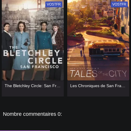
VOSTFR
VF
VOSTFR
VF
[catlist=13]
[/catlist] [catlist=12]
[/catlist]
[catlist=13]
[/catlist] [catlist=12]
[/catlist]
The Bletchley Circle: San Francisco
Les Chroniques de San Francisco (2019)
Nombre commentaires 0: