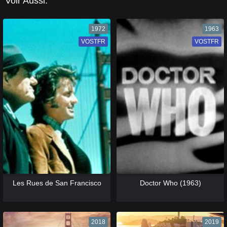
Voir Aussi:
1972
1963
VOSTFR
VF
VOSTFR
VF
[catlist=13]
[/catlist] [catlist=12]
[/catlist]
[catlist=13]
[/catlist] [catlist=12]
[/catlist]
Les Rues de San Francisco
Doctor Who (1963)
2018
2019