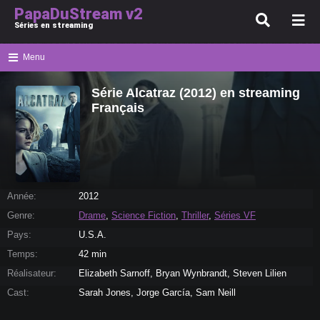
PapaDuStream v2
Séries en streaming
Menu
Série Alcatraz (2012) en streaming
Français
Année:
2012
Genre:
Drame
,
Science Fiction
,
Thriller
,
Séries VF
Pays:
U.S.A.
Temps:
42 min
Réalisateur:
Elizabeth Sarnoff, Bryan Wynbrandt, Steven Lilien
Cast:
Sarah Jones, Jorge García, Sam Neill