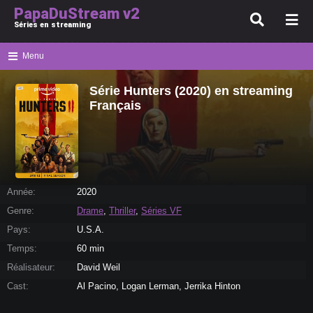
PapaDuStream v2
Séries en streaming
Menu
Série Hunters (2020) en streaming
Français
Année:
2020
Genre:
Drame
,
Thriller
,
Séries VF
Pays:
U.S.A.
Temps:
60 min
Réalisateur:
David Weil
Cast:
Al Pacino, Logan Lerman, Jerrika Hinton