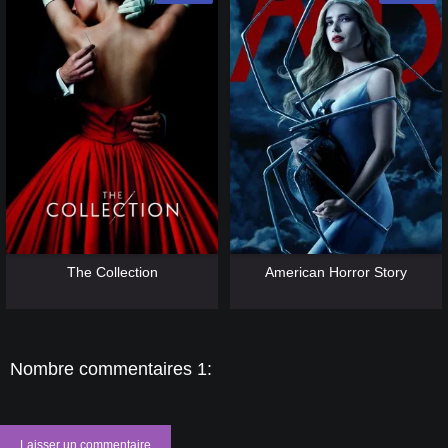
[catlist=13]
[/catlist] [catlist=12]
[/catlist]
[catlist=13]
[/catlist] [catlist=12]
[/catlist]
The Collection
American Horror Story
Nombre commentaires 1:
Laisser un commentaire