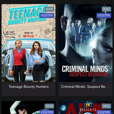
2020
2011
VOSTFR
VF
VOSTFR
VF
[catlist=13]
[/catlist] [catlist=12]
[/catlist]
[catlist=13]
[/catlist] [catlist=12]
[/catlist]
Teenage Bounty Hunters
Criminal Minds: Suspect Behavior
2016
2011
VOSTFR
VF
VOSTFR
VF