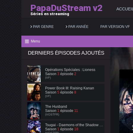
PapaDuStream v2
ACCUEI
Séries en streaming
PAR GENRE
PAR ANNÉE
PAR VERSION VF
Menu
DERNIERS ÉPISODES AJOUTÉS
Action
2025
Documentaire
Animation
2024
Drame
Opérations Spéciales : Lioness
Saison
3
épisode
2
Aventure
2023
Famille
(VF)
Biopic
2022
Fantastique
Power Book III: Raising Kanan
Saison
5
épisode
8
(VF)
Comédie
2021
Guerre
The Husband
Saison
1
épisode
11
(VOSTFR)
Tsugai - Daemons of the Shadow Realm
Saison
1
épisode
18
(VOSTFR)