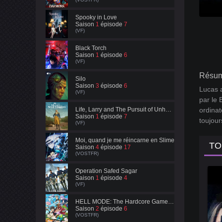
Spooky in Love
Saison
1
épisode
7
(VF)
Black Torch
Saison
1
épisode
6
(VF)
Résum
Silo
Saison
3
épisode
6
Lucas a
(VF)
par le 
Life, Larry and The Pursuit of Unhappiness
ordinat
Saison
1
épisode
7
toujour
(VF)
Moi, quand je me réincarne en Slime
TO
Saison
4
épisode
17
(VOSTFR)
Operation Safed Sagar
Saison
1
épisode
4
(VF)
HELL MODE: The Hardcore Gamer Dominates in Another World with Garbage Balancing
Saison
2
épisode
6
(VOSTFR)