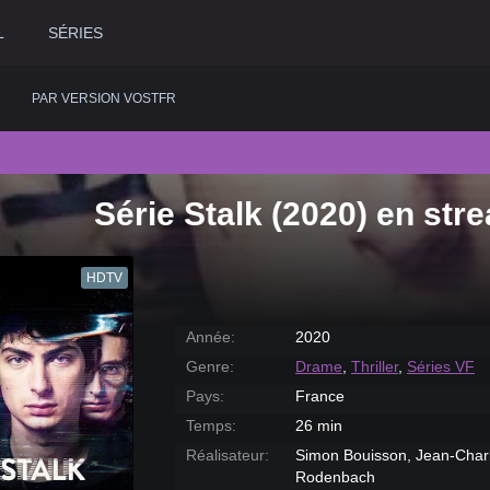
L
SÉRIES
PAR VERSION VOSTFR
Série Stalk (2020) en str
2020
Historique
2015
Romance
2
2019
Horreur
2014
Science fiction
2
HDTV
2018
Judiciaire
2013
Thriller
2
2017
Musical
2012
Western
2
Année:
2020
2016
Policier
2011
2
Genre:
Drame
,
Thriller
,
Séries VF
Pays:
France
Temps:
26 min
Réalisateur:
Simon Bouisson, Jean-Char
Rodenbach