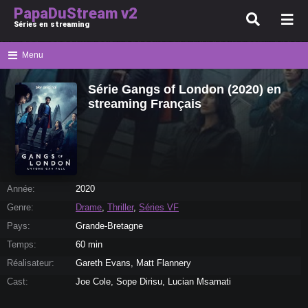
PapaDuStream v2
Séries en streaming
Menu
Série Gangs of London (2020) en
streaming Français
Année:
2020
Genre:
Drame
,
Thriller
,
Séries VF
Pays:
Grande-Bretagne
Temps:
60 min
Réalisateur:
Gareth Evans, Matt Flannery
Cast:
Joe Cole, Sope Dirisu, Lucian Msamati