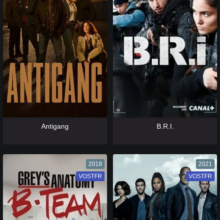
[catlist=13]
[/catlist] [catlist=12]
[/catlist]
[catlist=13]
[/catlist] [catlist=12]
[/catlist]
Antigang
B.R.I.
2018
2021
VOSTFR
VF
VOSTFR
VF