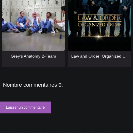
[catlist=13]
[/catlist] [catlist=12]
[/catlist]
[catlist=13]
[/catlist] [catlist=12]
[/catlist]
Grey's Anatomy B-Team
Law and Order: Organized Crime
Nombre commentaires 0:
Laisser un commentaire