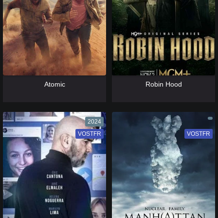
[catlist=13]
[/catlist] [catlist=12]
[/catlist]
[catlist=13]
[/catlist] [catlist=12]
[/catlist]
Atomic
Robin Hood
2024
VOSTFR
VF
VOSTFR
VF