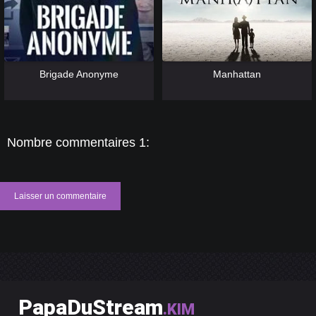
[catlist=13]
[/catlist] [catlist=12]
[/catlist]
[catlist=13]
[/catlist] [catlist=12]
[/catlist]
Brigade Anonyme
Manhattan
Nombre commentaires 1:
Laisser un commentaire
PapaDuStream
.KIM