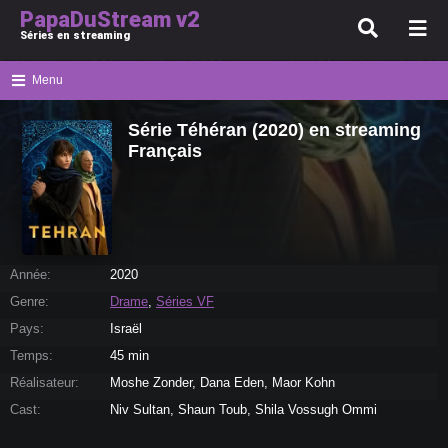
PapaDuStream v2
Séries en streaming
Menu
Série Téhéran (2020) en streaming
Français
Année:
2020
Genre:
Drame
,
Séries VF
Pays:
Israël
Temps:
45 min
Réalisateur:
Moshe Zonder, Dana Eden, Maor Kohn
Cast:
Niv Sultan, Shaun Toub, Shila Vossugh Ommi