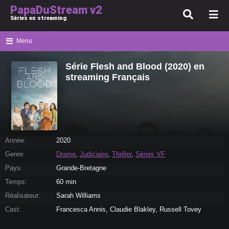
PapaDuStream v2
Séries en streaming
Menu
Série Flesh and Blood (2020) en
streaming Français
Année:
2020
Genre:
Drame
,
Judiciaire
,
Thriller
,
Séries VF
Pays:
Grande-Bretagne
Temps:
60 min
Réalisateur:
Sarah Williams
Cast:
Francesca Annis, Claudie Blakley, Russell Tovey