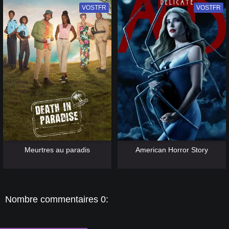
VOSTFR
VF
VOSTFR
VF
[catlist=13]
[/catlist] [catlist=12]
[/catlist]
[catlist=13]
[/catlist] [catlist=12]
[/catlist]
Meurtres au paradis
American Horror Story
Nombre commentaires 0: