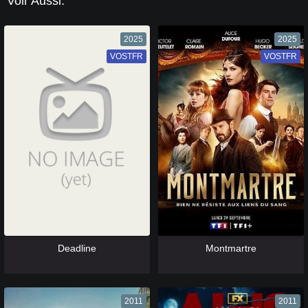
Voir Aussi:
2025
2025
VOSTFR
VF
VOSTFR
VF
[catlist=13]
[/catlist] [catlist=12]
[/catlist]
[catlist=13]
[/catlist] [catlist=12]
[/catlist]
Deadline
Montmartre
2011
2011