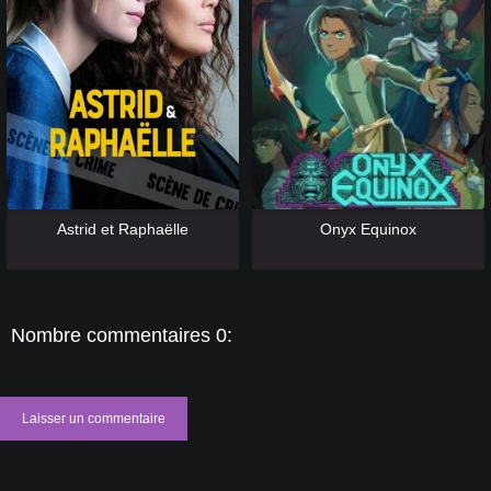
[catlist=13]
[/catlist] [catlist=12]
[/catlist]
[catlist=13]
[/catlist] [catlist=12]
[/catlist]
Astrid et Raphaëlle
Onyx Equinox
Nombre commentaires 0:
Laisser un commentaire