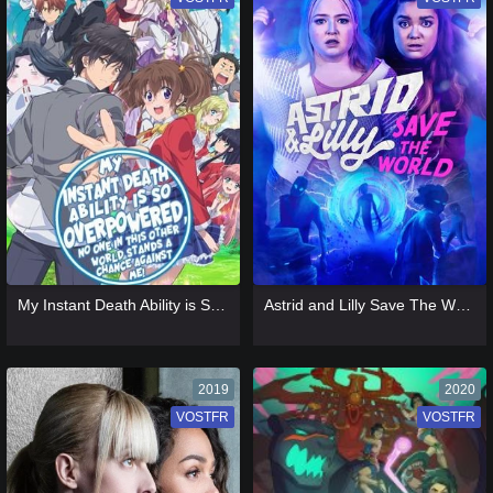
[catlist=13]
[/catlist] [catlist=12]
[/catlist]
[catlist=13]
[/catlist] [catlist=12]
[/catlist]
My Instant Death Ability is So Overpowered
Astrid and Lilly Save The World
2019
2020
VOSTFR
VF
VOSTFR
VF