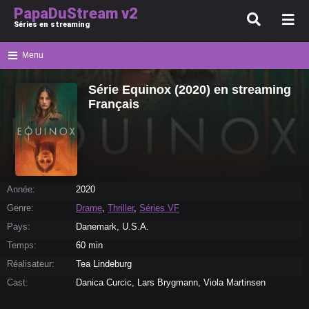
PapaDuStream v2
Séries en streaming
Menu
Série Equinox (2020) en streaming
Français
Année:
2020
Genre:
Drame
,
Thriller
,
Séries VF
Pays:
Danemark, U.S.A.
Temps:
60 min
Réalisateur:
Tea Lindeburg
Cast:
Danica Curcic, Lars Brygmann, Viola Martinsen