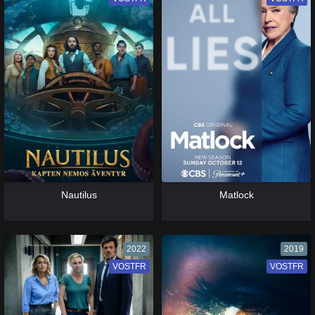
[catlist=13]
[/catlist] [catlist=12]
[/catlist]
[catlist=13]
[/catlist] [catlist=12]
[/catlist]
Nautilus
Matlock
2022
2019
VOSTFR
VF
VOSTFR
VF