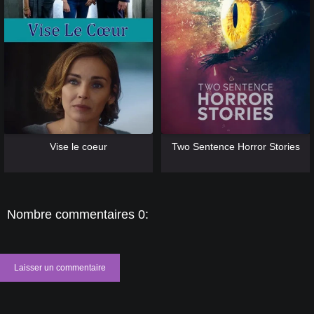
[catlist=13]
[/catlist] [catlist=12]
[/catlist]
[catlist=13]
[/catlist] [catlist=12]
[/catlist]
Vise le coeur
Two Sentence Horror Stories
Nombre commentaires 0:
Laisser un commentaire