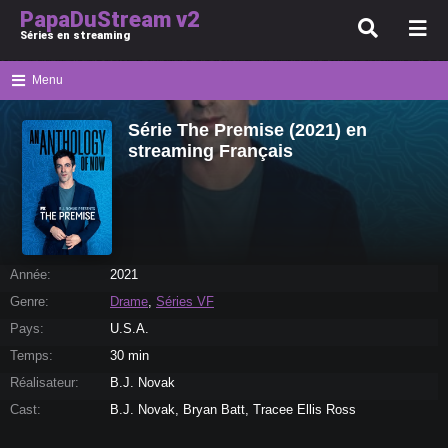
PapaDuStream v2
Séries en streaming
Menu
Série The Premise (2021) en
streaming Français
Année:
2021
Genre:
Drame
,
Séries VF
Pays:
U.S.A.
Temps:
30 min
Réalisateur:
B.J. Novak
Cast:
B.J. Novak, Bryan Batt, Tracee Ellis Ross