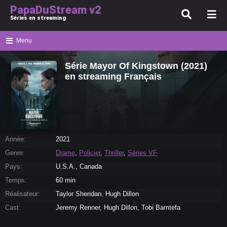
PapaDuStream v2
Séries en streaming
Menu
Série Mayor Of Kingstown (2021)
en streaming Français
Année:
2021
Genre:
Drame
,
Policier
,
Thriller
,
Séries VF
Pays:
U.S.A., Canada
Temps:
60 min
Réalisateur:
Taylor Sheridan, Hugh Dillon
Cast:
Jeremy Renner, Hugh Dillon, Tobi Bamtefa