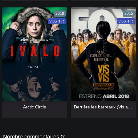
2018
2015
VOSTFR
VF
VOSTFR
VF
[catlist=13]
[/catlist] [catlist=12]
[/catlist]
[catlist=13]
[/catlist] [catlist=12]
[/catlist]
Arctic Circle
Derrière les barreaux (Vis a Vis)
Nombre commentaires 0: