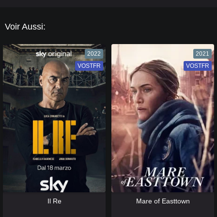
Voir Aussi:
2022
2021
VOSTFR
VF
VOSTFR
VF
[catlist=13]
[/catlist] [catlist=12]
[/catlist]
[catlist=13]
[/catlist] [catlist=12]
[/catlist]
Il Re
Mare of Easttown