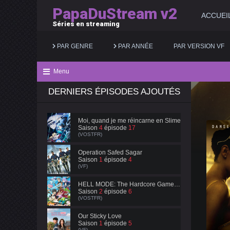
PapaDuStream v2
ACCUEI
Séries en streaming
PAR GENRE
PAR ANNÉE
PAR VERSION VF
Menu
DERNIERS ÉPISODES AJOUTÉS
Action
2025
Documentaire
Animation
2024
Drame
Moi, quand je me réincarne en Slime
Saison
4
épisode
17
Aventure
2023
Famille
(VOSTFR)
Biopic
2022
Fantastique
Operation Safed Sagar
Saison
1
épisode
4
(VF)
Comédie
2021
Guerre
HELL MODE: The Hardcore Gamer Dominates in Another World with Garbage Balancing
Saison
2
épisode
6
(VOSTFR)
Our Sticky Love
Saison
1
épisode
5
(VF)