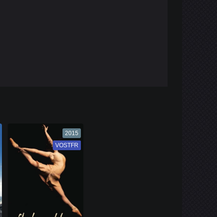
2015
VOSTFR
VF