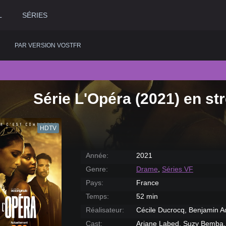
L
SÉRIES
PAR VERSION VOSTFR
Série L'Opéra (2021) en st
2020
Historique
2015
Romance
2
2019
Horreur
2014
Science fiction
2
HDTV
2018
Judiciaire
2013
Thriller
2
2017
Musical
2012
Western
2
Année:
2021
2016
Policier
2011
2
Genre:
Drame
,
Séries VF
Pays:
France
Temps:
52 min
Réalisateur:
Cécile Ducrocq, Benjamin 
Cast:
Ariane Labed, Suzy Bemba,