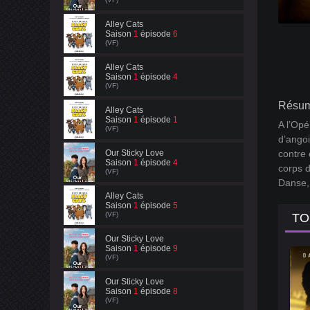
Alley Cats
Saison
1
épisode
6
(VF)
Alley Cats
Saison
1
épisode
4
(VF)
Résum
Alley Cats
Saison
1
épisode
1
A l’Opé
(VF)
d’angoi
Our Sticky Love
contre 
Saison
1
épisode
4
corps d
(VF)
Danse, 
Alley Cats
Saison
1
épisode
5
(VF)
TO
Our Sticky Love
Saison
1
épisode
9
(VF)
Our Sticky Love
Saison
1
épisode
8
(VF)