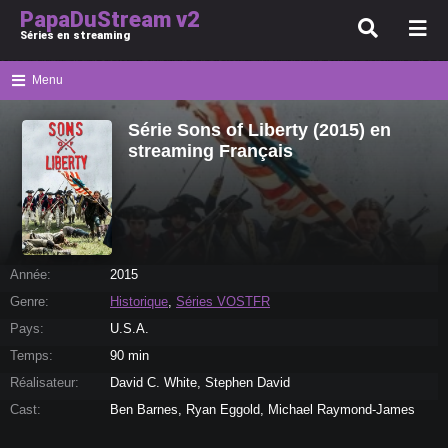
PapaDuStream v2
Séries en streaming
Menu
Série Sons of Liberty (2015) en
streaming Français
Année:
2015
Genre:
Historique
,
Séries VOSTFR
Pays:
U.S.A.
Temps:
90 min
Réalisateur:
David C. White, Stephen David
Cast:
Ben Barnes, Ryan Eggold, Michael Raymond-James