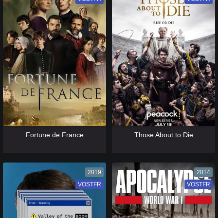
[catlist=13]
[/catlist] [catlist=12]
[/catlist]
[catlist=13]
[/catlist] [catlist=12]
[/catlist]
Fortune de France
Those About to Die
2019
2014
VOSTFR
VF
VOSTFR
VF