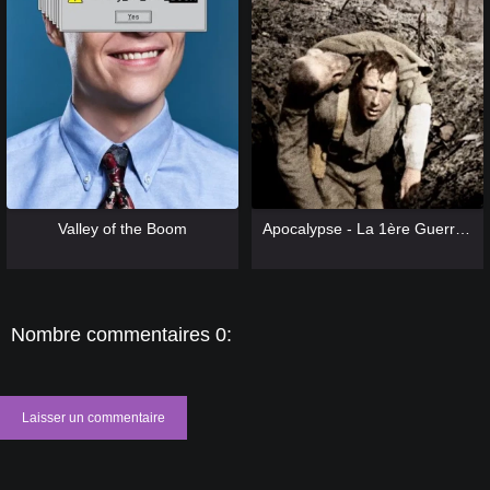
[catlist=13]
[/catlist] [catlist=12]
[/catlist]
[catlist=13]
[/catlist] [catlist=12]
[/catlist]
Valley of the Boom
Apocalypse - La 1ère Guerre Mondiale
Nombre commentaires 0:
Laisser un commentaire