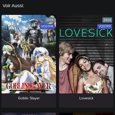
Voir Aussi:
2018
2014
VOSTFR
VF
VOSTFR
VF
[catlist=13]
[/catlist] [catlist=12]
[/catlist]
[catlist=13]
[/catlist] [catlist=12]
[/catlist]
Goblin Slayer
Lovesick