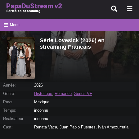
PapaDuStream v2
Séries en streaming
Menu
Série Lovesick (2026) en
streaming Français
Année:
2026
Genre:
Historique
,
Romance
,
Séries VF
Pays:
Mexique
Temps:
inconnu
Réalisateur:
inconnu
Cast:
Renata Vaca, Juan Pablo Fuentes, Iván Amozurrutia