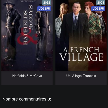
2012
2008
VOSTFR
VF
VOSTFR
VF
[catlist=13]
[/catlist] [catlist=12]
[/catlist]
[catlist=13]
[/catlist] [catlist=12]
[/catlist]
Hatfields & McCoys
Un Village Français
Nombre commentaires 0: