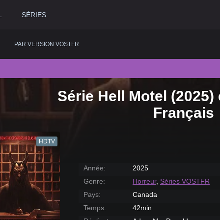
L
SÉRIES
PAR VERSION VOSTFR
Série Hell Motel (2025)
2020
Historique
2015
Romance
2
Français
2019
Horreur
2014
Science fiction
2
2018
Judiciaire
2013
Thriller
2
HDTV
2017
Musical
2012
Western
2
2016
Policier
2011
2
Année:
2025
Genre:
Horreur
,
Séries VOSTFR
Pays:
Canada
Temps:
42min