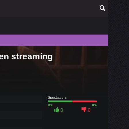
 en streaming
010
009
008
007
006
Spectateurs
0%
0%
0
0