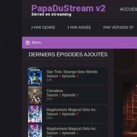
PapaDuStream v2
ACCUEI
Séries en streaming
PAR GENRE
PAR ANNÉE
PAR VERSION VF
Menu
DERNIERS ÉPISODES AJOUTÉS
Action
2025
Documentaire
Animation
2024
Drame
Star Trek: Strange New Worlds
Saison
4
épisode
3
Aventure
2023
Famille
(VF)
Biopic
2022
Fantastique
Clevatess
Saison
2
épisode
5
(VF)
Comédie
2021
Guerre
Magilumiere Magical Girls Inc.
Saison
2
épisode
3
(VF)
Magilumiere Magical Girls Inc.
Saison
2
épisode
2
(VF)