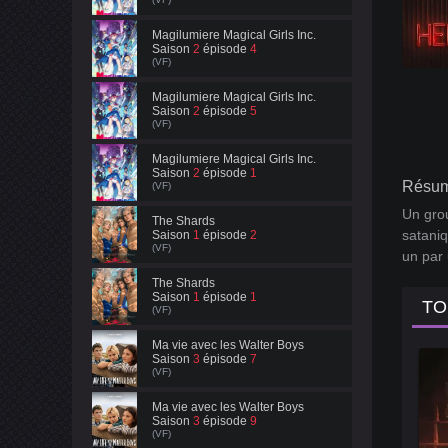
Magilumiere Magical Girls Inc.
Saison
2
épisode
4
(VF)
Magilumiere Magical Girls Inc.
Saison
2
épisode
5
(VF)
Magilumiere Magical Girls Inc.
Saison
2
épisode
1
Résum
(VF)
Un grou
The Shards
sataniq
Saison
1
épisode
2
(VF)
un par 
The Shards
Saison
1
épisode
1
TO
(VF)
Ma vie avec les Walter Boys
Saison
3
épisode
7
(VF)
Ma vie avec les Walter Boys
Saison
3
épisode
9
(VF)