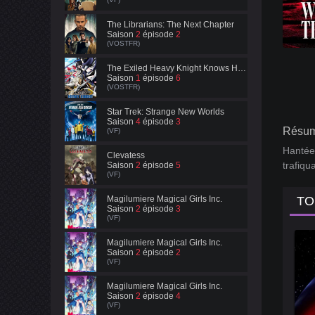
The Librarians: The Next Chapter
Saison
2
épisode
2
(VOSTFR)
The Exiled Heavy Knight Knows How to Game the System
Saison
1
épisode
6
(VOSTFR)
Star Trek: Strange New Worlds
Saison
4
épisode
3
Résum
(VF)
Hantée
Clevatess
trafiqua
Saison
2
épisode
5
(VF)
Magilumiere Magical Girls Inc.
TO
Saison
2
épisode
3
(VF)
Magilumiere Magical Girls Inc.
Saison
2
épisode
2
(VF)
Magilumiere Magical Girls Inc.
Saison
2
épisode
4
(VF)