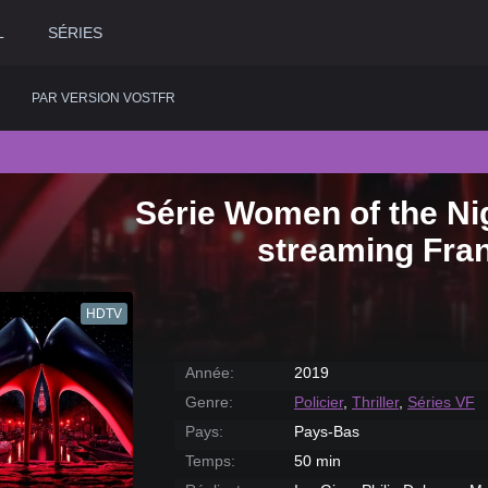
L
SÉRIES
PAR VERSION VOSTFR
Série Women of the Nig
2020
Historique
2015
Romance
2
streaming Fra
2019
Horreur
2014
Science fiction
2
2018
Judiciaire
2013
Thriller
2
HDTV
2017
Musical
2012
Western
2
2016
Policier
2011
2
Année:
2019
Genre:
Policier
,
Thriller
,
Séries VF
Pays:
Pays-Bas
Temps:
50 min