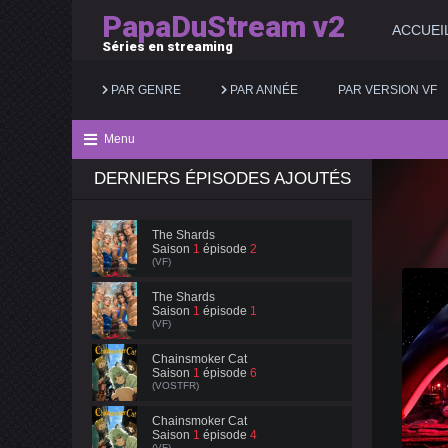
PapaDuStream v2
ACCUEI
Séries en streaming
PAR GENRE
PAR ANNÉE
PAR VERSION VF
Menu
DERNIERS ÉPISODES AJOUTÉS
Action
2025
Documentaire
Animation
2024
Drame
The Shards
Saison
1
épisode
2
Aventure
2023
Famille
(VF)
Biopic
2022
Fantastique
The Shards
Saison
1
épisode
1
(VF)
Comédie
2021
Guerre
Chainsmoker Cat
Saison
1
épisode
6
(VOSTFR)
Chainsmoker Cat
Saison
1
épisode
4
(VF)