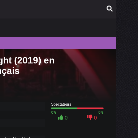
ht (2019) en
010
nçais
009
008
007
006
Spectateurs
0%
0%
0
0