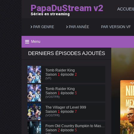
PapaDuStream v2
ACCUEI
Séries en streaming
PAR GENRE
PAR ANNÉE
PAR VERSION VF
Menu
DERNIERS ÉPISODES AJOUTÉS
Action
2025
Documentaire
Animation
2024
Drame
Tomb Raider King
Saison
1
épisode
2
Aventure
2023
Famille
(VF)
Biopic
2022
Fantastique
Tomb Raider King
Saison
1
épisode
5
(VOSTFR)
Comédie
2021
Guerre
The Villager of Level 999
Saison
1
épisode
7
(VOSTFR)
From Old Country Bumpkin to Master Swordsman
Saison
2
épisode
5
(VF)