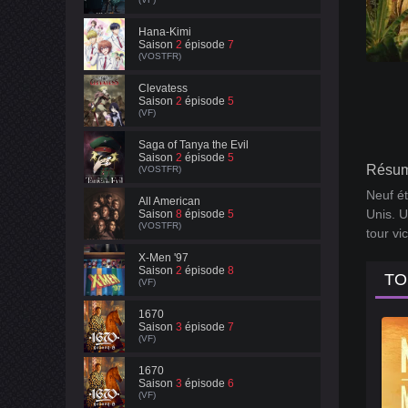
Hana-Kimi
Saison
2
épisode
7
(VOSTFR)
Clevatess
Saison
2
épisode
5
(VF)
Saga of Tanya the Evil
Saison
2
épisode
5
Résum
(VOSTFR)
Neuf ét
All American
Unis. U
Saison
8
épisode
5
(VOSTFR)
tour vi
X-Men '97
Saison
2
épisode
8
TO
(VF)
1670
Saison
3
épisode
7
(VF)
1670
Saison
3
épisode
6
(VF)