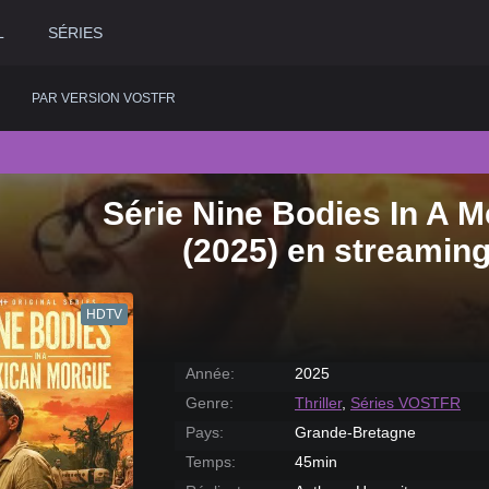
L
SÉRIES
PAR VERSION VOSTFR
Série Nine Bodies In A 
2020
Historique
2015
Romance
2
(2025) en streamin
2019
Horreur
2014
Science fiction
2
2018
Judiciaire
2013
Thriller
2
HDTV
2017
Musical
2012
Western
2
2016
Policier
2011
2
Année:
2025
Genre:
Thriller
,
Séries VOSTFR
Pays:
Grande-Bretagne
Temps:
45min