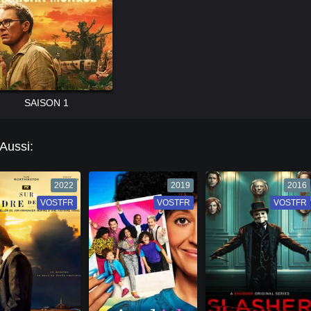
SAISON 1
 Aussi:
2022
2019
2016
VOSTFR
VF
VOSTFR
VF
VOSTFR
VF