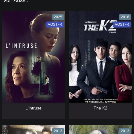
Voir Aussi:
2025
2016
VOSTFR
VF
VOSTFR
VF
[catlist=13]
[/catlist] [catlist=12]
[/catlist]
[catlist=13]
[/catlist] [catlist=12]
[/catlist]
L'intruse
The K2
2013
2013