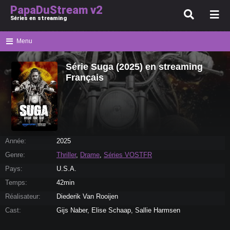
PapaDuStream v2
Séries en streaming
Menu
Série Suga (2025) en streaming
Français
Année:
2025
Genre:
Thriller
,
Drame
,
Séries VOSTFR
Pays:
U.S.A.
Temps:
42min
Réalisateur:
Diederik Van Rooijen
Cast:
Gijs Naber, Elise Schaap, Sallie Harmsen