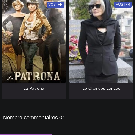
VOSTFR
VF
VOSTFR
VF
[catlist=13]
[/catlist] [catlist=12]
[/catlist]
[catlist=13]
[/catlist] [catlist=12]
[/catlist]
La Patrona
Le Clan des Lanzac
Nombre commentaires 0: