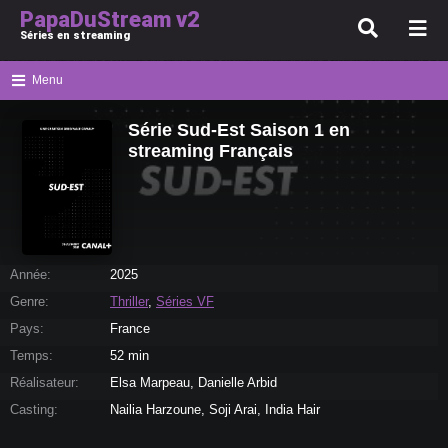
PapaDuStream v2
Séries en streaming
Menu
Série Sud-Est Saison 1 en
streaming Français
Année:
2025
Genre:
Thriller
,
Séries VF
Pays:
France
Temps:
52 min
Réalisateur:
Elsa Marpeau, Danielle Arbid
Casting:
Nailia Harzoune, Soji Arai, India Hair