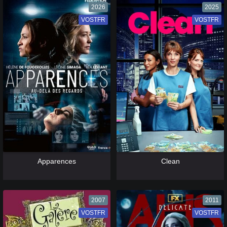
2026
2025
VOSTFR
VF
VOSTFR
VF
[catlist=13]
[/catlist] [catlist=12]
[/catlist]
[catlist=13]
[/catlist] [catlist=12]
[/catlist]
Apparences
Clean
2007
2011
VOSTFR
VF
VOSTFR
VF