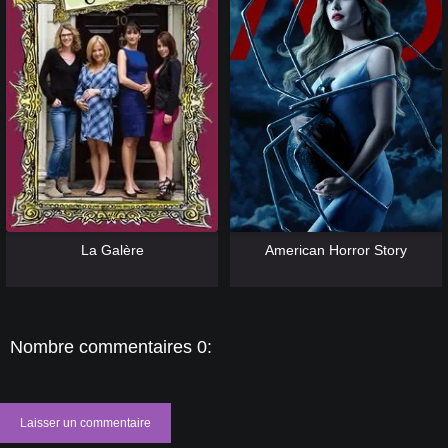
[catlist=13]
[/catlist] [catlist=12]
[/catlist]
[catlist=13]
[/catlist] [catlist=12]
[/catlist]
La Galère
American Horror Story
Nombre commentaires 0:
Laisser un commentaire