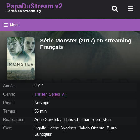
PapaDuStream v2
Séries en streaming
Menu
Série Monster (2017) en streaming
Français
Année:
2017
Genre:
Thriller
,
Séries VF
Pays:
Norvège
Temps:
55 min
Réalisateur:
Anne Sewitsky, Hans Christian Storrøsten
Cast:
Ingvild Holthe Bygdnes, Jakob Oftebro, Bjørn
Sundquist