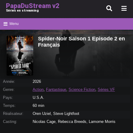
PapaDuStream v2
Séries en streaming
Menu
Spider-Noir Saison 1 Episode 2 en
Français
Année:
2026
Genre:
Action
,
Fantastique
,
Science Fiction
,
Séries VF
Pays:
U.S.A.
Temps:
60 min
Réalisateur:
Oren Uziel, Steve Lightfoot
Casting:
Nicolas Cage, Rebecca Breeds, Lamorne Morris