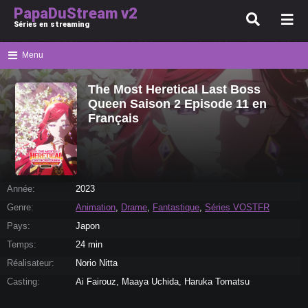
PapaDuStream v2
Séries en streaming
Menu
The Most Heretical Last Boss
Queen Saison 2 Episode 11 en
Français
Année:
2023
Genre:
Animation
,
Drame
,
Fantastique
,
Séries VOSTFR
Pays:
Japon
Temps:
24 min
Réalisateur:
Norio Nitta
Casting:
Ai Fairouz, Maaya Uchida, Haruka Tomatsu