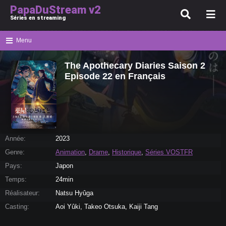
PapaDuStream v2
Séries en streaming
Menu
The Apothecary Diaries Saison 2
Episode 22 en Français
Année:
2023
Genre:
Animation
,
Drame
,
Historique
,
Séries VOSTFR
Pays:
Japon
Temps:
24min
Réalisateur:
Natsu Hyûga
Casting:
Aoi Yûki, Takeo Otsuka, Kaiji Tang