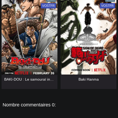
VOSTFR
VF
VOSTFR
VF
[catlist=13]
[/catlist] [catlist=12]
[/catlist]
[catlist=13]
[/catlist] [catlist=12]
[/catlist]
BAKI-DOU : Le samouraï invincible
Baki Hanma
Nombre commentaires 0: