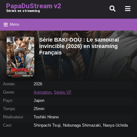
PapaDuStream v2
Séries en streaming
Menu
Série BAKI-DOU : Le samouraï
invincible (2026) en streaming
Français
Année:
2026
Genre:
Animation
,
Séries VF
Pays:
Japon
Temps:
25min
Réalisateur:
Toshiki Hirano
Cast:
Shinpachi Tsuji, Nobunaga Shimazaki, Naoya Uchida