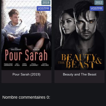
2019
2012
VOSTFR
VF
VOSTFR
VF
[catlist=13]
[/catlist] [catlist=12]
[/catlist]
[catlist=13]
[/catlist] [catlist=12]
[/catlist]
Pour Sarah (2019)
Beauty and The Beast
Nombre commentaires 0: