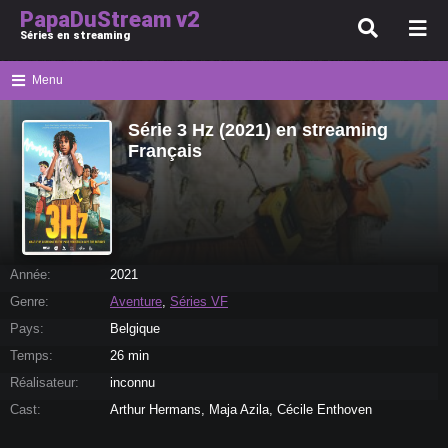
PapaDuStream v2
Séries en streaming
Menu
Série 3 Hz (2021) en streaming
Français
Année:
2021
Genre:
Aventure
,
Séries VF
Pays:
Belgique
Temps:
26 min
Réalisateur:
inconnu
Cast:
Arthur Hermans, Maja Azila, Cécile Enthoven