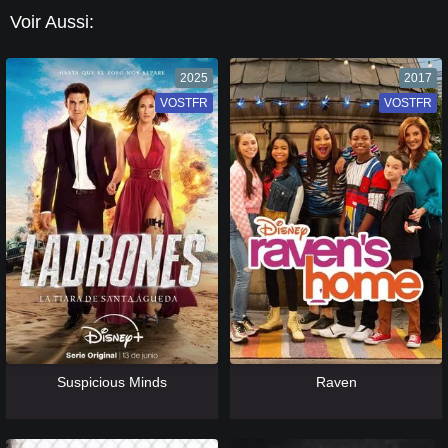
Voir Aussi:
2025
2017
VOSTFR
VF
VOSTFR
VF
[catlist=13]
[/catlist] [catlist=12]
[/catlist]
[catlist=13]
[/catlist] [catlist=12]
[/catlist]
Suspicious Minds
Raven