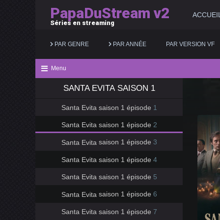
PapaDuStream v2
ACCUEI
Séries en streaming
PAR GENRE
PAR ANNÉE
PAR VERSION VF
Menu
SANTA EVITA
SAISON 1
Action
2025
Documentaire
Santa Evita
saison 1 épisode
1
Animation
2024
Drame
Santa Evita
saison 1 épisode
2
Aventure
2023
Famille
Santa Evita
saison 1 épisode
3
Biopic
2022
Fantastique
Santa Evita
saison 1 épisode
4
Comédie
2021
Guerre
Santa Evita
saison 1 épisode
5
Santa Evita
saison 1 épisode
6
Santa Evita
saison 1 épisode
7