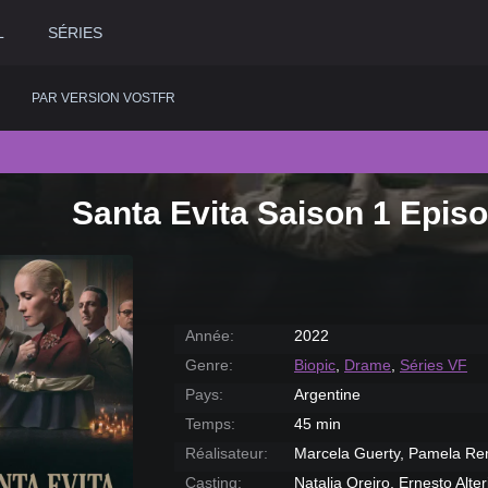
L
SÉRIES
PAR VERSION VOSTFR
Santa Evita Saison 1 Episo
2020
Historique
2015
Romance
2
2019
Horreur
2014
Science fiction
2
2018
Judiciaire
2013
Thriller
2
2017
Musical
2012
Western
2
Année:
2022
2016
Policier
2011
2
Genre:
Biopic
,
Drame
,
Séries VF
Pays:
Argentine
Temps:
45 min
Réalisateur:
Marcela Guerty, Pamela Re
Casting:
Natalia Oreiro, Ernesto Alte