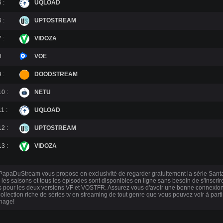
 :
UQLOAD
 :
UPTOSTREAM
 :
VIDOZA
 :
VOE
 :
DOODSTREAM
10 :
NETU
1 :
UQLOAD
12 :
UPTOSTREAM
13 :
VIDOZA
apaDuStream vous propose en exclusivité de regarder gratuitement la série San
 les saisons et tous les épisodes sont disponibles en ligne sans besoin de s'inscr
s pour les deux versions VF et VOSTFR. Assurez vous d'avoir une bonne connexion 
collection riche de séries tv en streaming de tout genre que vous pouvez voir à part
nage!