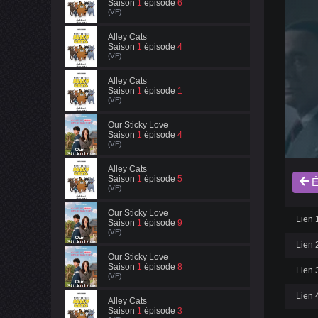
Saison
1
épisode
6
(VF)
Alley Cats
Saison
1
épisode
4
(VF)
Alley Cats
Saison
1
épisode
1
(VF)
Our Sticky Love
Saison
1
épisode
4
(VF)
Alley Cats
Saison
1
épisode
5
É
(VF)
Our Sticky Love
Lien 1
Saison
1
épisode
9
(VF)
Lien 2
Our Sticky Love
Saison
1
épisode
8
Lien 3
(VF)
Lien 4
Alley Cats
Saison
1
épisode
3