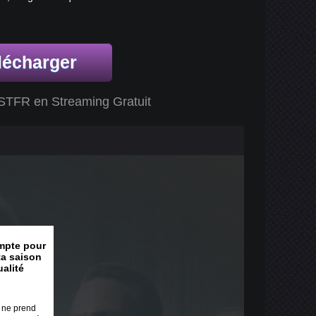
lécharger
OSTFR en Streaming Gratuit
mpte pour
ta saison
alité
a ne prend