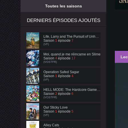
Toutes les saisons
DERNIERS ÉPISODES AJOUTÉS
Life, Larry and The Pursuit of Unhappiness
Saison
1
épisode
7
(VF)
Moi, quand je me réincarne en Slime
Lec
Saison
4
épisode
17
(VOSTFR)
Operation Safed Sagar
Saison
1
épisode
4
(VF)
HELL MODE: The Hardcore Gamer Dominates in Another World with Garbage Balancing
Saison
2
épisode
6
(VOSTFR)
Our Sticky Love
Saison
1
épisode
5
(VF)
Alley Cats