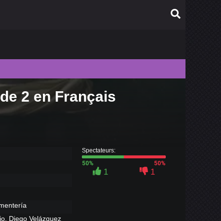
de 2 en Français
010
009
008
007
Spectateurs:
50%
50%
006
1
1
mentería
rio, Diego Velázquez