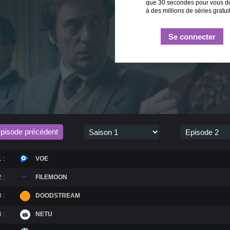
que 30 secondes pour vous d
à des millions de séries gratui
Se connecter
pisode précédent
 :
VOE
 :
FILEMOON
 :
DOODSTREAM
 :
NETU