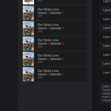
(VF)
Lien 5
Our Sticky Love
Lien 6
Saison
1
épisode
7
(VF)
Lien 7
Our Sticky Love
Lien 8
Saison
1
épisode
6
(VF)
Lien 9
Our Sticky Love
Saison
1
épisode
3
Lien 
(VF)
Lien 1
Our Sticky Love
Saison
1
épisode
2
(VF)
Lien 
Our Sticky Love
Lien 
Saison
1
épisode
1
(VF)
Utile:
P
Toutes
valide
notre 
Vision