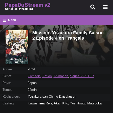
PapaDuStream v2
Séries en streaming
Menu
Mission: Yozakura Family Saison
2 Episode 4 en Français
Année:
2024
Genre:
Comédie
,
Action
,
Animation
,
Séries VOSTFR
Pays:
Japon
Temps:
24min
Réalisateur:
Yozakura-san Chi no Daisakusen
Casting:
Kawashima Reiji, Akari Kito, Yoshitsugu Matsuoka