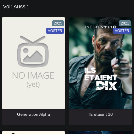
Voir Aussi:
2025
2021
VOSTFR
VF
VOSTFR
VF
[catlist=13]
[/catlist] [catlist=12]
[/catlist]
[catlist=13]
[/catlist] [catlist=12]
[/catlist]
Génération Alpha
Ils étaient 10