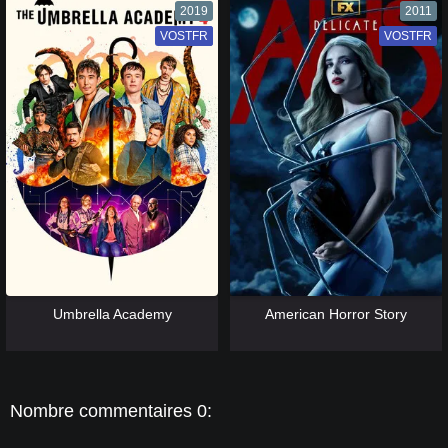
2019
2011
VOSTFR
VF
VOSTFR
VF
[catlist=13]
[/catlist] [catlist=12]
[/catlist]
[catlist=13]
[/catlist] [catlist=12]
[/catlist]
Umbrella Academy
American Horror Story
Nombre commentaires 0: