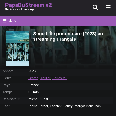
PapaDuStream v2
Séries en streaming
Menu
Série L'Île prisonnière (2023) en
streaming Français
Année:
2023
Genre:
Drame
,
Thriller
,
Séries VF
Pays:
France
Temps:
52 min
Réalisateur:
Michel Bussi
Cast:
Pierre Perrier, Lannick Gautry, Margot Bancilhon