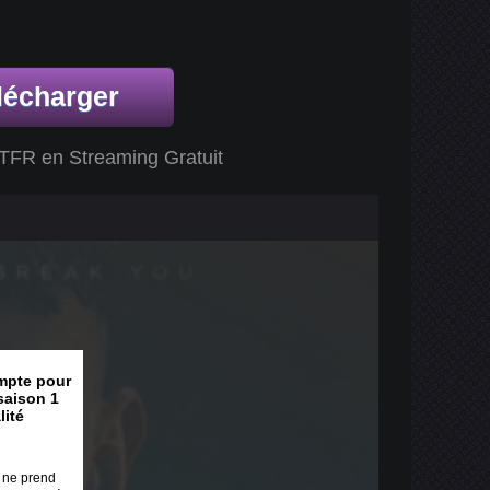
lécharger
TFR en Streaming Gratuit
mpte pour
saison 1
lité
a ne prend