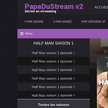
PapaDuStream v2
ACCUEI
Séries en streaming
PAR GENRE
PAR ANNÉE
PAR VERSION VF
Menu
HALF MAN
SAISON 1
Action
2025
Documentaire
Half Man
saison 1 épisode
1
Animation
2024
Drame
Half Man
saison 1 épisode
2
Aventure
2023
Famille
Half Man
saison 1 épisode
3
Biopic
2022
Fantastique
Half Man
saison 1 épisode
4
Comédie
2021
Guerre
Half Man
saison 1 épisode
5
Half Man
saison 1 épisode
6
Toutes les saisons