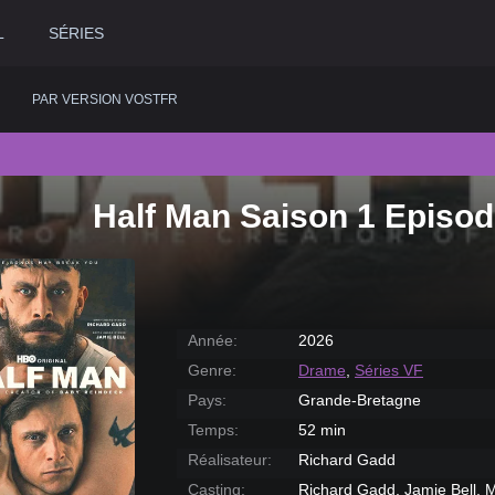
L
SÉRIES
PAR VERSION VOSTFR
Half Man Saison 1 Episod
2020
Historique
2015
Romance
2
2019
Horreur
2014
Science fiction
2
2018
Judiciaire
2013
Thriller
2
2017
Musical
2012
Western
2
Année:
2026
2016
Policier
2011
2
Genre:
Drame
,
Séries VF
Pays:
Grande-Bretagne
Temps:
52 min
Réalisateur:
Richard Gadd
Casting:
Richard Gadd, Jamie Bell, M