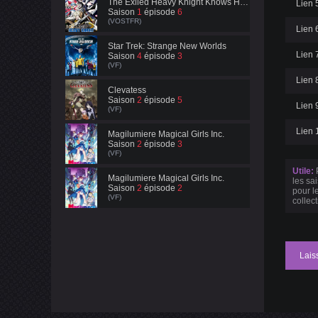
The Exiled Heavy Knight Knows How to Game the System
Lien 5
Saison
1
épisode
6
(VOSTFR)
Lien 6
Star Trek: Strange New Worlds
Lien 7
Saison
4
épisode
3
(VF)
Lien 8
Clevatess
Saison
2
épisode
5
Lien 9
(VF)
Lien 
Magilumiere Magical Girls Inc.
Saison
2
épisode
3
(VF)
Utile:
P
Magilumiere Magical Girls Inc.
les sa
Saison
2
épisode
2
pour l
(VF)
collec
Lais