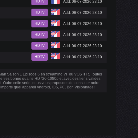
HDTV
Add: 06-07-2026 23:10
HDTV
Add: 06-07-2026 23:10
HDTV
Add: 06-07-2026 23:10
HDTV
Add: 06-07-2026 23:10
HDTV
Add: 06-07-2026 23:10
HDTV
Add: 06-07-2026 23:10
f Man Saison 1 Episode 6 en streaming VF ou VOSTFR. Toutes
une très bonne qualité HD720-1080p et avec des liens valides
. Outre cette série, nous vous proposons de consulter notre
 n'importe quel appareil Android, IOS, PC. Bon Visionnage!