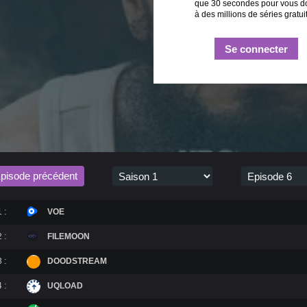
que 30 secondes pour vous d
à des millions de séries gratui
Se connecter
pisode précédent
 :
VOE
 :
FILEMOON
 :
DOODSTREAM
 :
UQLOAD