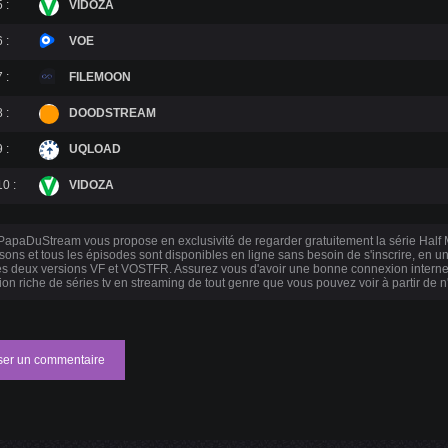
 :
VIDOZA
 :
VOE
 :
FILEMOON
 :
DOODSTREAM
 :
UQLOAD
10 :
VIDOZA
apaDuStream vous propose en exclusivité de regarder gratuitement la série Hal
isons et tous les épisodes sont disponibles en ligne sans besoin de s'inscrire, en 
es deux versions VF et VOSTFR. Assurez vous d'avoir une bonne connexion internet
tion riche de séries tv en streaming de tout genre que vous pouvez voir à partir de
ser un commentaire