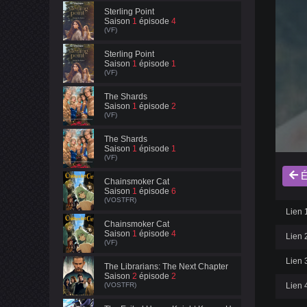
Sterling Point
Saison
1
épisode
4
(VF)
Sterling Point
Saison
1
épisode
1
(VF)
The Shards
Saison
1
épisode
2
(VF)
The Shards
Saison
1
épisode
1
(VF)
É
Chainsmoker Cat
Saison
1
épisode
6
(VOSTFR)
Lien 1
Chainsmoker Cat
Saison
1
épisode
4
Lien 2
(VF)
Lien 3
The Librarians: The Next Chapter
Saison
2
épisode
2
(VOSTFR)
Lien 4