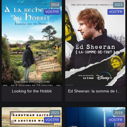
2014
2023
VOSTFR
VF
VOSTFR
VF
[catlist=13]
[/catlist] [catlist=12]
[/catlist]
[catlist=13]
[/catlist] [catlist=12]
[/catlist]
Looking for the Hobbit
Ed Sheeran: la somme de tout
2023
2019
VOSTFR
VF
VOSTFR
VF