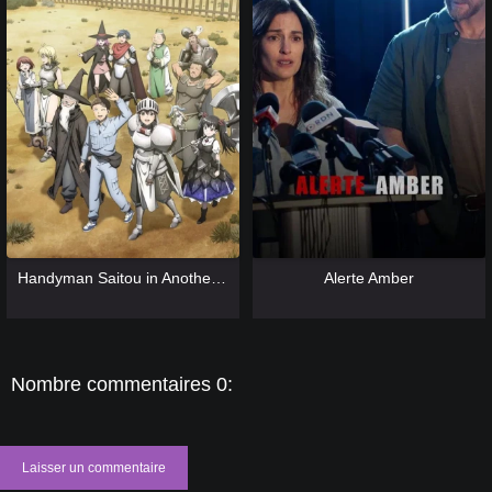
[catlist=13]
[/catlist] [catlist=12]
[/catlist]
[catlist=13]
[/catlist] [catlist=12]
[/catlist]
Handyman Saitou in Another World
Alerte Amber
Nombre commentaires 0:
Laisser un commentaire