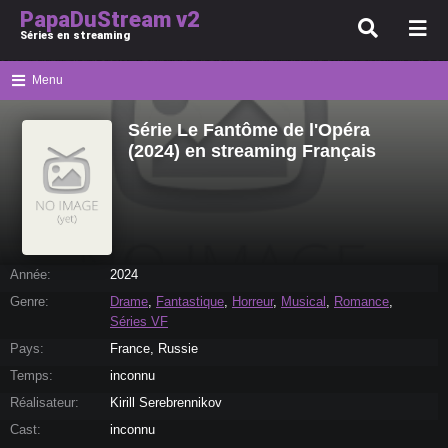
PapaDuStream v2
Séries en streaming
Menu
Série Le Fantôme de l'Opéra
(2024) en streaming Français
Année:
2024
Genre:
Drame
,
Fantastique
,
Horreur
,
Musical
,
Romance
,
Séries VF
Pays:
France, Russie
Temps:
inconnu
Réalisateur:
Kirill Serebrennikov
Cast:
inconnu