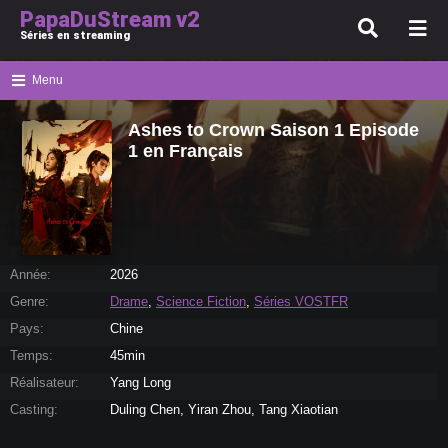
PapaDuStream v2
Séries en streaming
Menu
Ashes to Crown Saison 1 Episode
1 en Français
Année:
2026
Genre:
Drame
,
Science Fiction
,
Séries VOSTFR
Pays:
Chine
Temps:
45min
Réalisateur:
Yang Long
Casting:
Duling Chen, Yiran Zhou, Tang Xiaotian