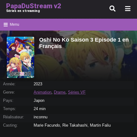
PapaDuStream v2
Séries en streaming
Menu
Oshi No Ko Saison 3 Episode 1 en
Français
Année:
2023
Genre:
Animation
,
Drame
,
Séries VF
Pays:
Japon
Temps:
24 min
Réalisateur:
inconnu
Casting:
Marie Facundo, Rie Takahashi, Martin Faliu